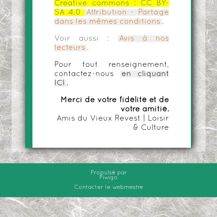
Creative commons :
CC BY-
SA 4.0
Attribution - Partage
dans les mêmes conditions
.
Voir aussi :
Avis à nos
lecteurs
.
Pour tout renseignement,
contactez-nous
en cliquant
ICI
.
Merci de votre fidélité et de
votre amitié.
Amis du Vieux Revest | Loisir
& Culture
Propulsé par
Piwigo
-
Contacter le webmestre