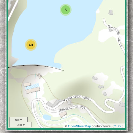
5
40
50 m
200 ft
©
OpenStreetMap
contributeurs, (
ODbL
)