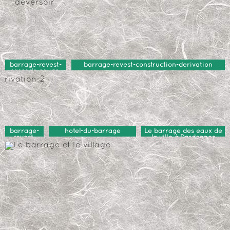
barrage-revest-
barrage-revest-construction-derivation
cascade-royas-
deversoir
barrage-
hotel-du-barrage
Le barrage des eaux de
revest-
la ville à Dardennes
construction-
derivation-
2