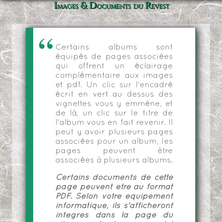
Images & Documents du Revest
Certains albums sont
équipés de pages associées
qui offrent un éclairage
complémentaire aux images
et pdf. Un clic sur l'encadré
écrit en vert au dessus des
vignettes vous y emmène, et
de là, un clic sur le titre de
l'album vous en fait revenir. Il
peut y avoir plusieurs pages
associées pour un album, les
pages peuvent être
associées à plusieurs albums.
Certains documents de cette
page peuvent être au format
PDF. Selon votre équipement
informatique, ils s'afficheront
intégrés dans la page du