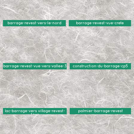
barrage-revest-vers-le-nord
barrage-revest-vue-crete
barrage-revest-vue-vers-vallee-3
construction-du-barrage-cp5
lac-barrage-vers village-revest-
palmier-barrage-revest
tour