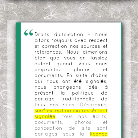
Droits d'utilisation - Nous
citons toujours avec respect
et correction nos sources et
références. Nous aimerions
bien que vous en fassiez
autant quand vous nous
empruntez photos et
documents. En suite d'abus
qui nous ont été signalés,
nous changeons dès à
présent la politique de
partage traditionnelle de
tous nos sites.
Désormais,
sauf exception expressément
signalée
, tous nos écrits,
documents, photos et
conception de site sont
partagés sous la
licence