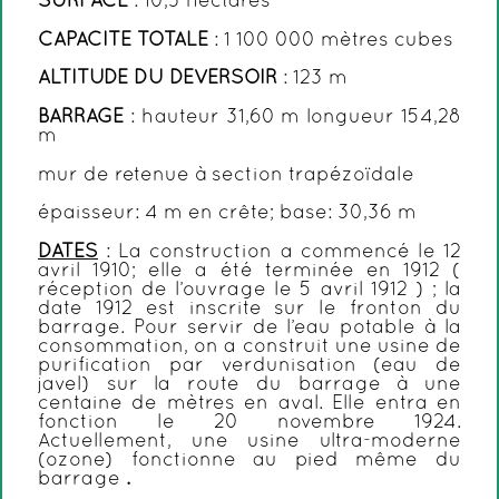
SURFACE
: 10,3 hectares
CAPACITE TOTALE
: 1 100 000 mètres cubes
ALTITUDE DU DEVERSOIR
: 123 m
BARRAGE
: hauteur 31,60 m longueur 154,28
m
mur de retenue à section trapézoïdale
épaisseur: 4 m en crête; base: 30,36 m
DATES
: La construction a commencé le 12
avril 1910; elle a été terminée en 1912 (
réception de l’ouvrage le 5 avril 1912 ) ; la
date 1912 est inscrite sur le fronton du
barrage. Pour servir de l’eau potable à la
consommation, on a construit une usine de
purification par verdunisation (eau de
javel) sur la route du barrage à une
centaine de mètres en aval. Elle entra en
fonction le 20 novembre 1924.
Actuellement, une usine ultra-moderne
(ozone) fonctionne au pied même du
barrage
.