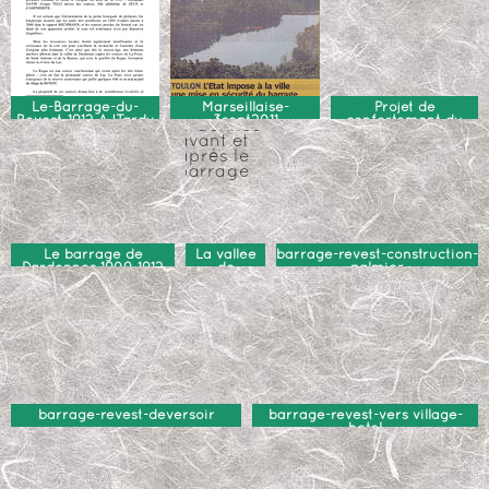
Le-Barrage-du-
Marseillaise-
Projet de
Revest-1912-AJTardy
3sept2011
confortement du
barrage de
Dardennes 2018
Le barrage de
La vallée
barrage-revest-construction-
Dardennes 1909-1912
de
palmier
Dardennes
avant et
après le
barrage
barrage-revest-deversoir
barrage-revest-vers village-
hotel