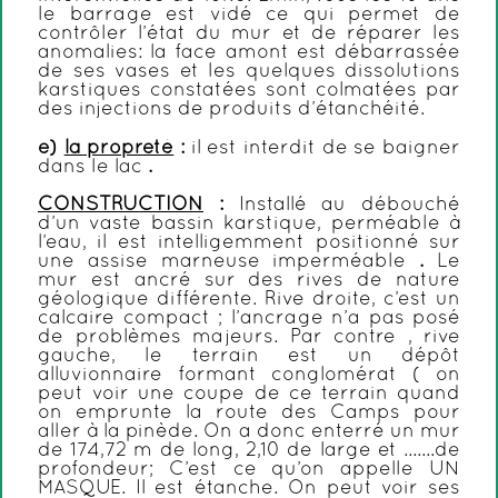
le barrage est vidé ce qui permet de
contrôler l’état du mur et de réparer les
anomalies: la face amont est débarrassée
de ses vases et les quelques dissolutions
karstiques constatées sont colmatées par
des injections de produits d’étanchéité.
e)
la propreté
:
il est interdit de se baigner
dans le lac
.
CONSTRUCTION
:
Installé au débouché
d’un vaste bassin karstique, perméable à
l’eau, il est intelligemment positionné sur
une assise marneuse imperméable
.
Le
mur est ancré sur des rives de nature
géologique différente. Rive droite, c’est un
calcaire compact ; l’ancrage n’a pas posé
de problèmes majeurs. Par contre , rive
gauche, le terrain est un dépôt
alluvionnaire formant conglomérat ( on
peut voir une coupe de ce terrain quand
on emprunte la route des Camps pour
aller à la pinède. On a donc enterré un mur
de 174,72 m de long, 2,10 de large
et .......de
profondeur; C’est ce qu’on appelle UN
MASQUE. Il est étanche. On peut voir ses