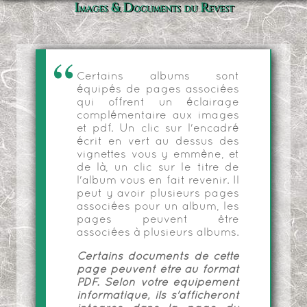
Images & Documents du Revest
Certains albums sont
équipés de pages associées
qui offrent un éclairage
complémentaire aux images
et pdf. Un clic sur l'encadré
écrit en vert au dessus des
vignettes vous y emmène, et
de là, un clic sur le titre de
l'album vous en fait revenir. Il
peut y avoir plusieurs pages
associées pour un album, les
pages peuvent être
associées à plusieurs albums.
Certains documents de cette
page peuvent être au format
PDF. Selon votre équipement
informatique, ils s'afficheront