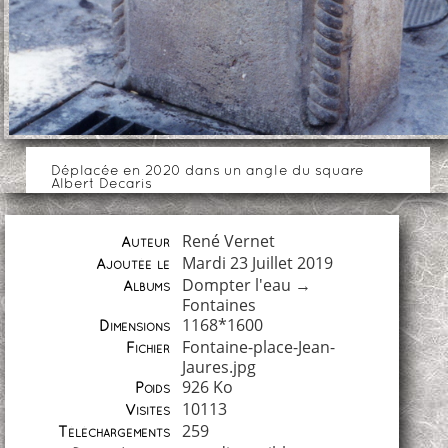
Déplacée en 2020 dans un angle du square
Albert Decaris
René Vernet
Auteur
Mardi 23 Juillet 2019
Ajoutée le
Dompter l'eau
→
Albums
Fontaines
1168*1600
Dimensions
Fontaine-place-Jean-
Fichier
Jaures.jpg
926 Ko
Poids
10113
Visites
259
Téléchargements