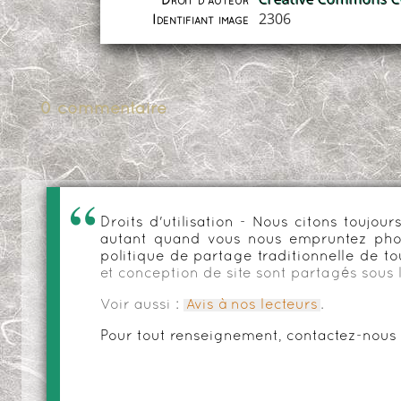
Droit d'auteur
2306
Identifiant image
0 commentaire
Droits d'utilisation - Nous citons toujo
autant quand vous nous empruntez phot
politique de partage traditionnelle de to
et conception de site sont partagés sous 
Voir aussi :
Avis à nos lecteurs
.
Pour tout renseignement, contactez-nous