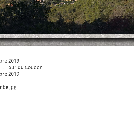
bre 2019
→
Tour du Coudon
bre 2019
mbe.jpg