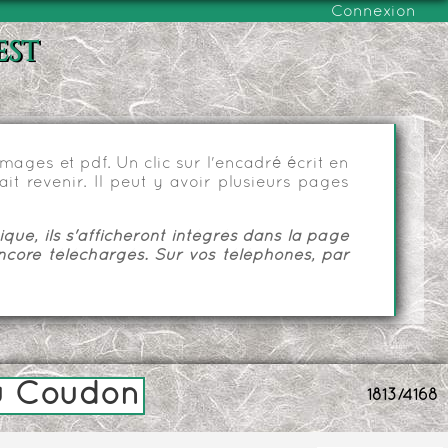
Connexion
est
ages et pdf. Un clic sur l'encadré écrit en
it revenir. Il peut y avoir plusieurs pages
ue, ils s'afficheront intégrés dans la page
ncore téléchargés. Sur vos téléphones, par
du Coudon
1813/4168