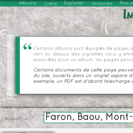
Albums
Explorer
Plus 
Liens
Histoires
Im
Certains albums sont équipés de pages as
vert au dessus des vignettes vous y emmèn
associées pour un album, les pages peuve
Certains documents de cette page peuvent
du site, ouverts dans un onglet séparé d
exemple, un PDF est d'abord téléchargé a
Faron, Baou, Mont
Accueil
→