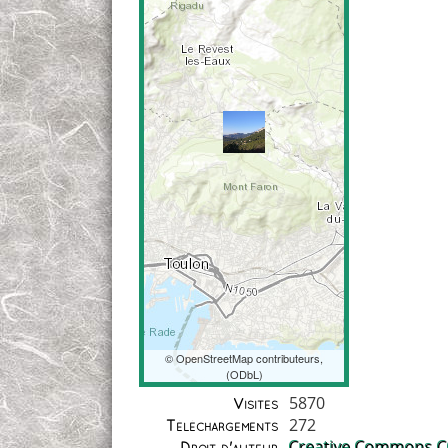
©
OpenStreetMap
contributeurs,
(
ODbL
)
Coordonnées
5870
Visites
272
Téléchargements
Creative Commons CC