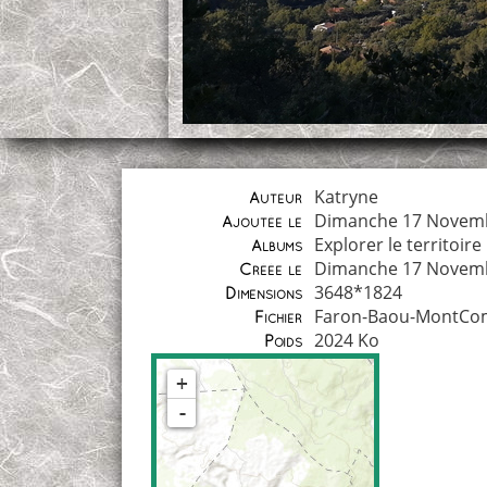
Katryne
Auteur
Dimanche 17 Novem
Ajoutée le
Explorer le territoire
Albums
Dimanche 17 Novem
Créée le
3648*1824
Dimensions
Faron-Baou-MontCo
Fichier
2024 Ko
Poids
+
-