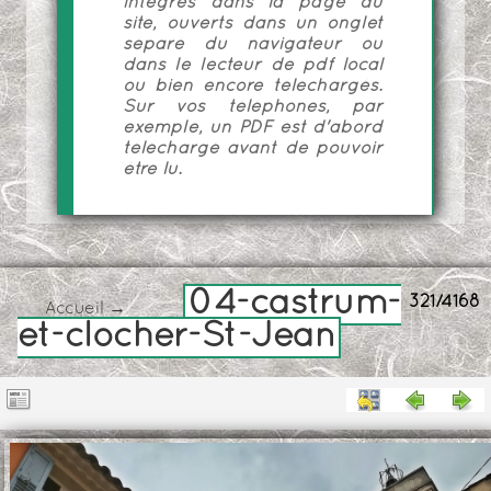
intégrés dans la page du
site, ouverts dans un onglet
séparé du navigateur ou
dans le lecteur de pdf local
ou bien encore téléchargés.
Sur vos téléphones, par
exemple, un PDF est d'abord
téléchargé avant de pouvoir
être lu.
04-castrum-
321/4168
Accueil
→
et-clocher-St-Jean