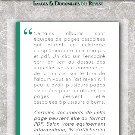
Images & Documents du Revest
Certains albums sont
équipés de pages associées
qui offrent un éclairage
complémentaire aux images
et pdf. Un clic sur l'encadré
écrit en vert au dessus des
vignettes vous y emmène, et
de là, un clic sur le titre de
l'album vous en fait revenir. Il
peut y avoir plusieurs pages
associées pour un album, les
pages peuvent être
associées à plusieurs albums.
Certains documents de cette
page peuvent être au format
PDF. Selon votre équipement
informatique, ils s'afficheront