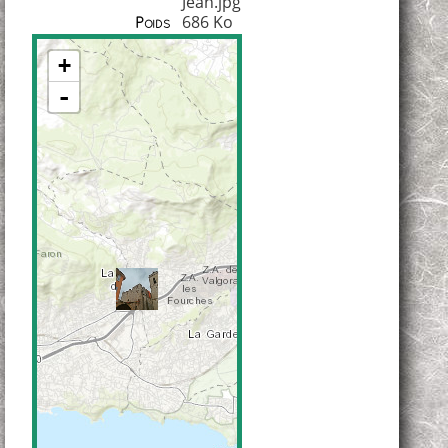
Jean.jpg
686 Ko
Poids
+
-