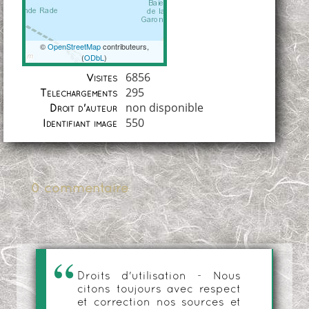
©
OpenStreetMap
contributeurs,
(
ODbL
)
Coordonnées
6856
Visites
295
Téléchargements
non disponible
Droit d'auteur
550
Identifiant image
0 commentaire
Droits d'utilisation - Nous
citons toujours avec respect
et correction nos sources et