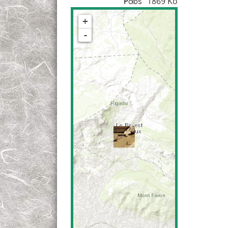
1869 Ko
Poids
+
-