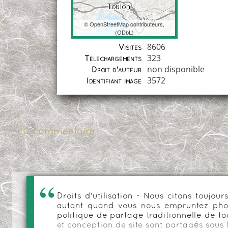
©
OpenStreetMap
contributeurs,
(
ODbL
)
Coordonnées
8606
Visites
323
Téléchargements
non disponible
Droit d'auteur
3572
Identifiant image
0 commentaire
Droits d'utilisation - Nous citons toujo
autant quand vous nous empruntez phot
politique de partage traditionnelle de to
et conception de site sont partagés sous 