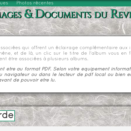
vues
Photos récentes
ages & Documents du Rev
sociées qui offrent un éclairage complémentaire aux im
e, et de là, un clic sur le titre de l'album vous en fa
nt être associées à plusieurs albums.
 être au format PDF. Selon votre équipement informatiq
u navigateur ou dans le lecteur de pdf local ou bien e
vant de pouvoir être lu.
rde