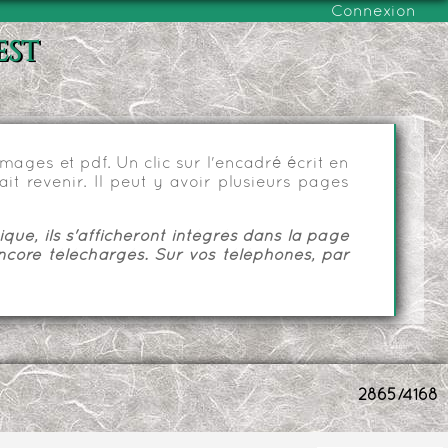
Connexion
est
ages et pdf. Un clic sur l'encadré écrit en
it revenir. Il peut y avoir plusieurs pages
ue, ils s'afficheront intégrés dans la page
ncore téléchargés. Sur vos téléphones, par
2865/4168