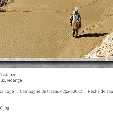
 Costanzo
aux
,
vidange
barrage
→
Campagne de travaux 2020-2022
→
Pêche de sau
C.jpg