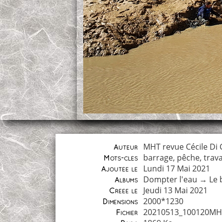
MHT revue Cécile Di
Auteur
barrage
,
pêche
,
trav
Mots-clés
Lundi 17 Mai 2021
Ajoutée le
Dompter l'eau
→
Le 
Albums
Jeudi 13 Mai 2021
Créée le
2000*1230
Dimensions
20210513_100120MH
Fichier