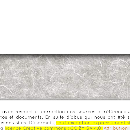
urs avec respect et correction nos sources et référenc
os et documents. En suite d'abus qui nous ont été s
us nos sites.
Désormais,
sauf exception expressément s
la
licence Creative commons :
CC BY-SA 4.0
Attributio