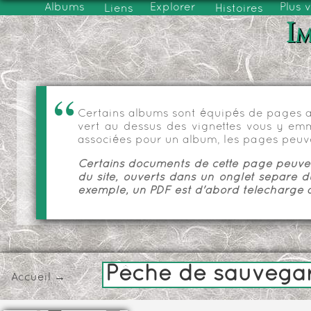
Albums
Explorer
Plus 
Liens
Histoires
Im
Certains albums sont équipés de pages as
vert au dessus des vignettes vous y emmèn
associées pour un album, les pages peuve
Certains documents de cette page peuvent
du site, ouverts dans un onglet séparé d
exemple, un PDF est d'abord téléchargé a
Pêche de sauvega
Accueil
→