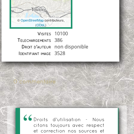
©
OpenStreetMap
contributeurs,
(
ODbL
)
Coordonnées
10100
Visites
386
Téléchargements
non disponible
Droit d'auteur
3528
Identifiant image
0 commentaire
Droits d'utilisation - Nous
citons toujours avec respect
et correction nos sources et