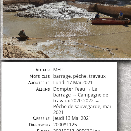
MHT
Auteur
barrage
,
pêche
,
travaux
Mots-clés
Lundi 17 Mai 2021
Ajoutée le
Dompter l'eau
→
Le
Albums
barrage
→
Campagne de
travaux 2020-2022
→
Pêche de sauvegarde, mai
2021
Jeudi 13 Mai 2021
Créée le
2000*1125
Dimensions
20210513_095636.jpg