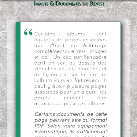
Images & Documents du Revest
Certains albums sont
équipés de pages associées
qui offrent un éclairage
complémentaire aux images
et pdf. Un clic sur l'encadré
écrit en vert au dessus des
vignettes vous y emmène, et
de là, un clic sur le titre de
l'album vous en fait revenir. Il
peut y avoir plusieurs pages
associées pour un album, les
pages peuvent être
associées à plusieurs albums.
Certains documents de cette
page peuvent être au format
PDF. Selon votre équipement
informatique, ils s'afficheront