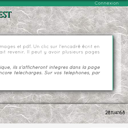
Connexion
est
ages et pdf. Un clic sur l'encadré écrit en
it revenir. Il peut y avoir plusieurs pages
ue, ils s'afficheront intégrés dans la page
ncore téléchargés. Sur vos téléphones, par
2811/4168