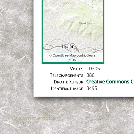
©
OpenStreetMap
contributeurs,
(
ODbL
)
Coordonnées
10305
Visites
386
Téléchargements
Creative Commons CC
Droit d'auteur
3495
Identifiant image
0 commentaire