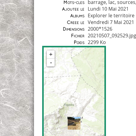
barrage
,
lac
,
sources
Mots-clés
Lundi 10 Mai 2021
Ajoutée le
Explorer le territoire
Albums
Vendredi 7 Mai 2021
Créée le
2000*1526
Dimensions
20210507_092529.jp
Fichier
2299 Ko
Poids
+
-