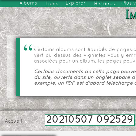
Albums
Explorer
Plus 
Liens
Histoires
Im
Certains albums sont équipés de pages as
vert au dessus des vignettes vous y emmèn
associées pour un album, les pages peuve
Certains documents de cette page peuvent
du site, ouverts dans un onglet séparé d
exemple, un PDF est d'abord téléchargé a
20210507 092529
Accueil
→