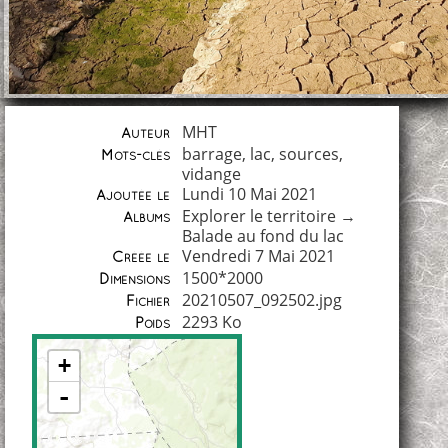
MHT
Auteur
barrage
,
lac
,
sources
,
Mots-clés
vidange
Lundi 10 Mai 2021
Ajoutée le
Explorer le territoire
→
Albums
Balade au fond du lac
Vendredi 7 Mai 2021
Créée le
1500*2000
Dimensions
20210507_092502.jpg
Fichier
2293 Ko
Poids
+
-