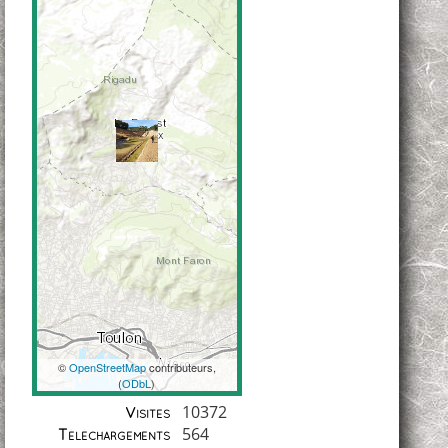
©
OpenStreetMap
contributeurs,
(
ODbL
)
Coordonnées
10372
Visites
564
Téléchargements