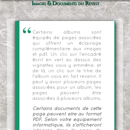
Images & Documents du Revest
Certains albums sont
équipés de pages associées
qui offrent un éclairage
complémentaire aux images
et pdf. Un clic sur l'encadré
écrit en vert au dessus des
vignettes vous y emmène, et
de là, un clic sur le titre de
l'album vous en fait revenir. Il
peut y avoir plusieurs pages
associées pour un album, les
pages peuvent être
associées à plusieurs albums.
Certains documents de cette
page peuvent être au format
PDF. Selon votre équipement
informatique, ils s'afficheront