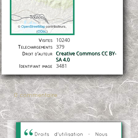
©
OpenStreetMap
contributeurs,
(
ODbL
)
Coordonnées
10240
Visites
379
Téléchargements
Creative Commons CC BY-
Droit d'auteur
SA 4.0
3481
Identifiant image
0 commentaire
Droits d'utilisation - Nous