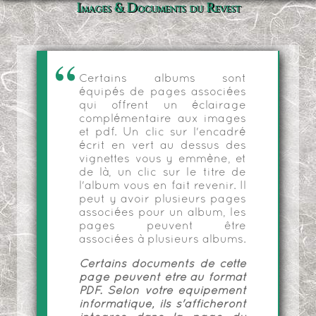
Images & Documents du Revest
Certains albums sont
équipés de pages associées
qui offrent un éclairage
complémentaire aux images
et pdf. Un clic sur l'encadré
écrit en vert au dessus des
vignettes vous y emmène, et
de là, un clic sur le titre de
l'album vous en fait revenir. Il
peut y avoir plusieurs pages
associées pour un album, les
pages peuvent être
associées à plusieurs albums.
Certains documents de cette
page peuvent être au format
PDF. Selon votre équipement
informatique, ils s'afficheront