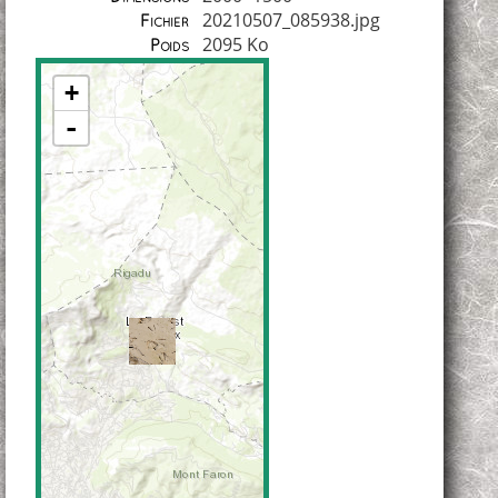
20210507_085938.jpg
Fichier
2095 Ko
Poids
+
-