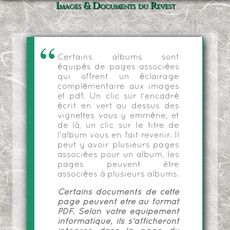
Images & Documents du Revest
Certains albums sont
équipés de pages associées
qui offrent un éclairage
complémentaire aux images
et pdf. Un clic sur l'encadré
écrit en vert au dessus des
vignettes vous y emmène, et
de là, un clic sur le titre de
l'album vous en fait revenir. Il
peut y avoir plusieurs pages
associées pour un album, les
pages peuvent être
associées à plusieurs albums.
Certains documents de cette
page peuvent être au format
PDF. Selon votre équipement
informatique, ils s'afficheront