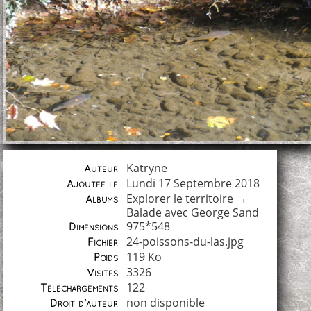
Katryne
Auteur
Lundi 17 Septembre 2018
Ajoutée le
Explorer le territoire
→
Albums
Balade avec George Sand
975*548
Dimensions
24-poissons-du-las.jpg
Fichier
119 Ko
Poids
3326
Visites
122
Téléchargements
non disponible
Droit d'auteur