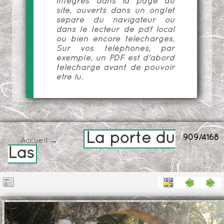
intégrés dans la page du
site, ouverts dans un onglet
séparé du navigateur ou
dans le lecteur de pdf local
ou bien encore téléchargés.
Sur vos téléphones, par
exemple, un PDF est d'abord
téléchargé avant de pouvoir
être lu.
La porte du
909/4168
Accueil
→
Las