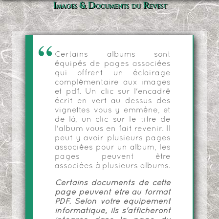
Images & Documents du Revest
Certains albums sont
équipés de pages associées
qui offrent un éclairage
complémentaire aux images
et pdf. Un clic sur l'encadré
écrit en vert au dessus des
vignettes vous y emmène, et
de là, un clic sur le titre de
l'album vous en fait revenir. Il
peut y avoir plusieurs pages
associées pour un album, les
pages peuvent être
associées à plusieurs albums.
Certains documents de cette
page peuvent être au format
PDF. Selon votre équipement
informatique, ils s'afficheront