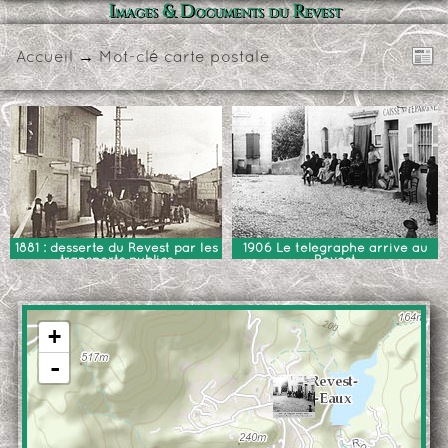
Images & Documents du Revest
Accueil
→
Mot-clé
carte postale
1881 : desserte du Revest par les
1906 Le télégraphe arrive au
transports publics
Revest
+
-