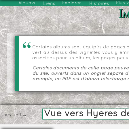
Albums
Explorer
Plus 
Liens
Histoires
Im
Certains albums sont équipés de pages as
vert au dessus des vignettes vous y emmèn
associées pour un album, les pages peuve
Certains documents de cette page peuvent
du site, ouverts dans un onglet séparé d
exemple, un PDF est d'abord téléchargé a
Vue vers Hyères d
Accueil
→