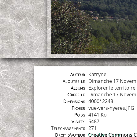
Katryne
Auteur
Dimanche 17 Novem
Ajoutée le
Explorer le territoire
Albums
Dimanche 17 Novem
Créée le
4000*2248
Dimensions
vue-vers-hyeres.JPG
Fichier
4141 Ko
Poids
5487
Visites
271
Téléchargements
Creative Commons CC
Droit d'auteur