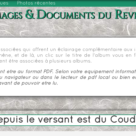
vues
Photos récentes
ages & Documents du Rev
sociées qui offrent un éclairage complémentaire aux im
e, et de là, un clic sur le titre de l'album vous en fa
nt être associées à plusieurs albums.
 être au format PDF. Selon votre équipement informatiq
u navigateur ou dans le lecteur de pdf local ou bien e
vant de pouvoir être lu.
epuis le versant est du Cou