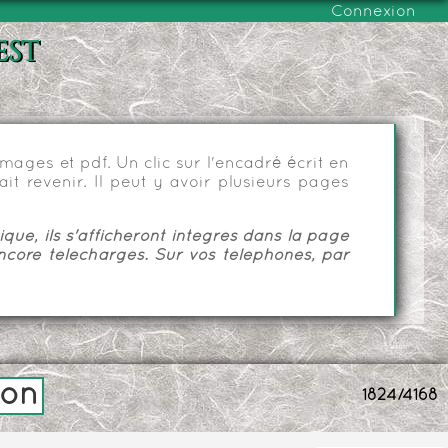
Connexion
est
ages et pdf. Un clic sur l'encadré écrit en
it revenir. Il peut y avoir plusieurs pages
ue, ils s'afficheront intégrés dans la page
ncore téléchargés. Sur vos téléphones, par
don
1824/4168