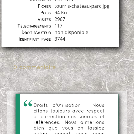
tourris-chateau-parc.jpg
Fichier
94 Ko
Poids
2967
Visites
117
Téléchargements
non disponible
Droit d'auteur
3744
Identifiant image
0 commentaire
Droits d'utilisation - Nous
citons toujours avec respect
et correction nos sources et
références. Nous aimerions
bien que vous en fassiez
autant quand vous nous