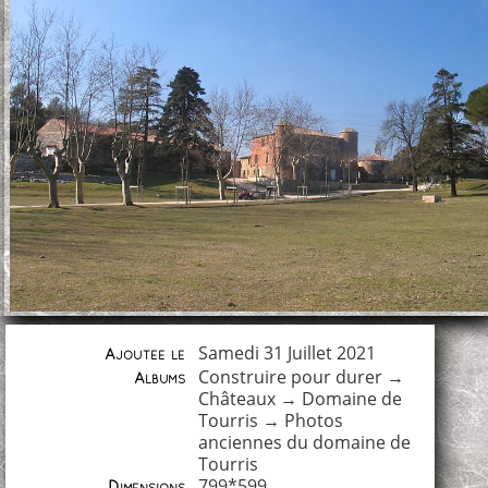
Samedi 31 Juillet 2021
Ajoutée le
Construire pour durer
→
Albums
Châteaux
→
Domaine de
Tourris
→
Photos
anciennes du domaine de
Tourris
799*599
Dimensions