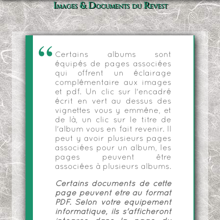
Images & Documents du Revest
Certains albums sont
équipés de pages associées
qui offrent un éclairage
complémentaire aux images
et pdf. Un clic sur l'encadré
écrit en vert au dessus des
vignettes vous y emmène, et
de là, un clic sur le titre de
l'album vous en fait revenir. Il
peut y avoir plusieurs pages
associées pour un album, les
pages peuvent être
associées à plusieurs albums.
Certains documents de cette
page peuvent être au format
PDF. Selon votre équipement
informatique, ils s'afficheront