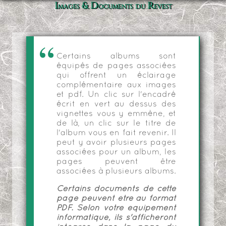
Images & Documents du Revest
Certains albums sont
équipés de pages associées
qui offrent un éclairage
complémentaire aux images
et pdf. Un clic sur l'encadré
écrit en vert au dessus des
vignettes vous y emmène, et
de là, un clic sur le titre de
l'album vous en fait revenir. Il
peut y avoir plusieurs pages
associées pour un album, les
pages peuvent être
associées à plusieurs albums.
Certains documents de cette
page peuvent être au format
PDF. Selon votre équipement
informatique, ils s'afficheront