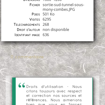
Dimensions
sortie-sud-tunnel-sous-
Fichier
mony-combes.JPG
501 Ko
Poids
6295
Visites
268
Téléchargements
non disponible
Droit d'auteur
636
Identifiant image
0 commentaire
Droits d'utilisation - Nous
citons toujours avec respect
et correction nos sources et
références. Nous aimerions
bien que vous en fassiez