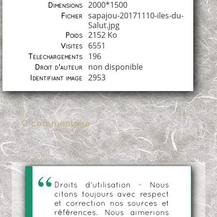
2000*1500
Dimensions
sapajou-20171110-iles-du-
Fichier
Salut.jpg
2152 Ko
Poids
6551
Visites
196
Téléchargements
non disponible
Droit d'auteur
2953
Identifiant image
0 commentaire
Droits d'utilisation - Nous
citons toujours avec respect
et correction nos sources et
références. Nous aimerions