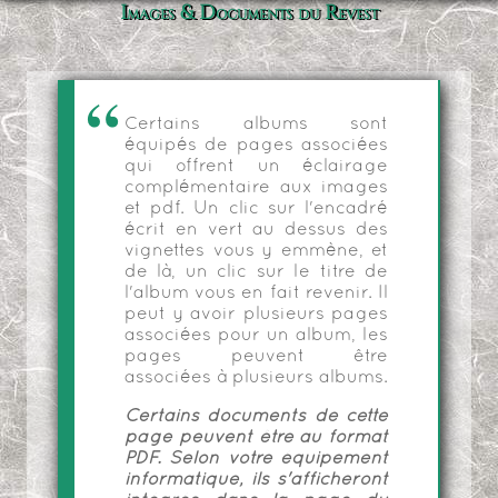
Images & Documents du Revest
Certains albums sont
équipés de pages associées
qui offrent un éclairage
complémentaire aux images
et pdf. Un clic sur l'encadré
écrit en vert au dessus des
vignettes vous y emmène, et
de là, un clic sur le titre de
l'album vous en fait revenir. Il
peut y avoir plusieurs pages
associées pour un album, les
pages peuvent être
associées à plusieurs albums.
Certains documents de cette
page peuvent être au format
PDF. Selon votre équipement
informatique, ils s'afficheront