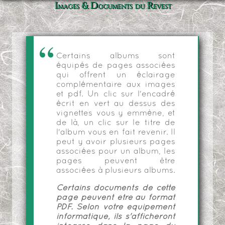
Images & Documents du Revest
Certains albums sont
équipés de pages associées
qui offrent un éclairage
complémentaire aux images
et pdf. Un clic sur l'encadré
écrit en vert au dessus des
vignettes vous y emmène, et
de là, un clic sur le titre de
l'album vous en fait revenir. Il
peut y avoir plusieurs pages
associées pour un album, les
pages peuvent être
associées à plusieurs albums.
Certains documents de cette
page peuvent être au format
PDF. Selon votre équipement
informatique, ils s'afficheront