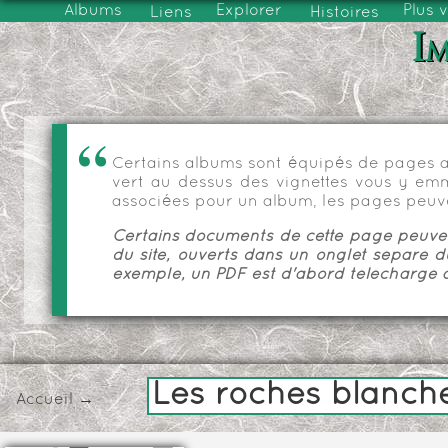
Albums
Explorer
Plus 
Liens
Histoires
Im
Certains albums sont équipés de pages as
vert au dessus des vignettes vous y emmèn
associées pour un album, les pages peuve
Certains documents de cette page peuvent
du site, ouverts dans un onglet séparé d
exemple, un PDF est d'abord téléchargé a
Les roches blanche
Accueil
→