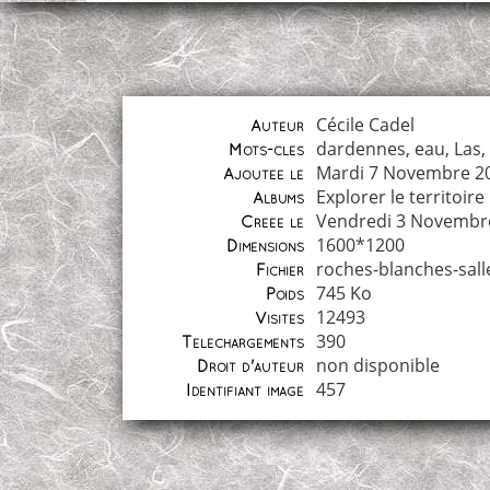
Cécile Cadel
Auteur
dardennes
,
eau
,
Las
,
Mots-clés
Mardi 7 Novembre 2
Ajoutée le
Explorer le territoire
Albums
Vendredi 3 Novembr
Créée le
1600*1200
Dimensions
roches-blanches-sall
Fichier
745 Ko
Poids
12493
Visites
390
Téléchargements
non disponible
Droit d'auteur
457
Identifiant image