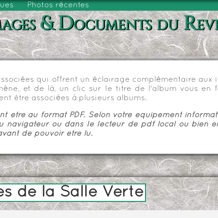
vues
Photos récentes
ages & Documents du Rev
sociées qui offrent un éclairage complémentaire aux im
e, et de là, un clic sur le titre de l'album vous en fa
nt être associées à plusieurs albums.
 être au format PDF. Selon votre équipement informatiq
u navigateur ou dans le lecteur de pdf local ou bien e
vant de pouvoir être lu.
s de la Salle Verte