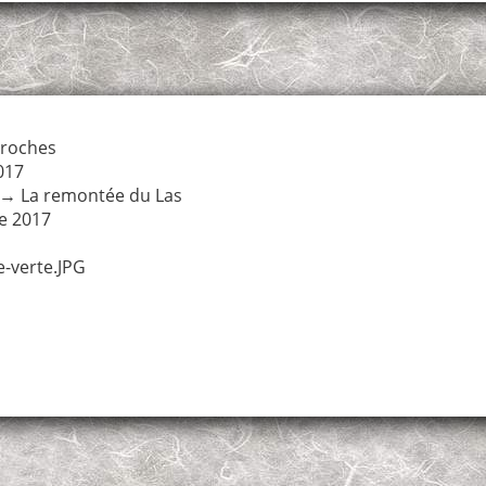
roches
017
→
La remontée du Las
e 2017
e-verte.JPG