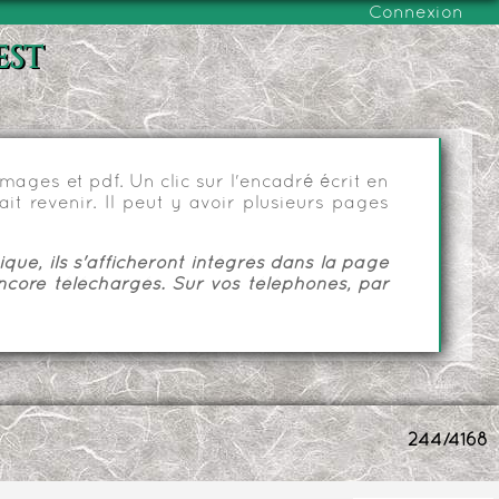
Connexion
est
ages et pdf. Un clic sur l'encadré écrit en
it revenir. Il peut y avoir plusieurs pages
ue, ils s'afficheront intégrés dans la page
ncore téléchargés. Sur vos téléphones, par
244/4168