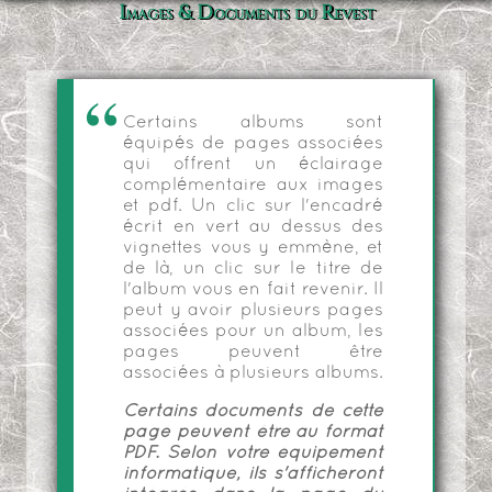
Images & Documents du Revest
Certains albums sont
équipés de pages associées
qui offrent un éclairage
complémentaire aux images
et pdf. Un clic sur l'encadré
écrit en vert au dessus des
vignettes vous y emmène, et
de là, un clic sur le titre de
l'album vous en fait revenir. Il
peut y avoir plusieurs pages
associées pour un album, les
pages peuvent être
associées à plusieurs albums.
Certains documents de cette
page peuvent être au format
PDF. Selon votre équipement
informatique, ils s'afficheront