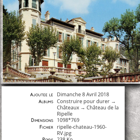
Dimanche 8 Avril 2018
Ajoutée le
Construire pour durer
→
Albums
Châteaux
→
Château de la
Ripelle
1098*769
Dimensions
ripelle-chateau-1960-
Fichier
RV.jpg
238 Ko
Poids