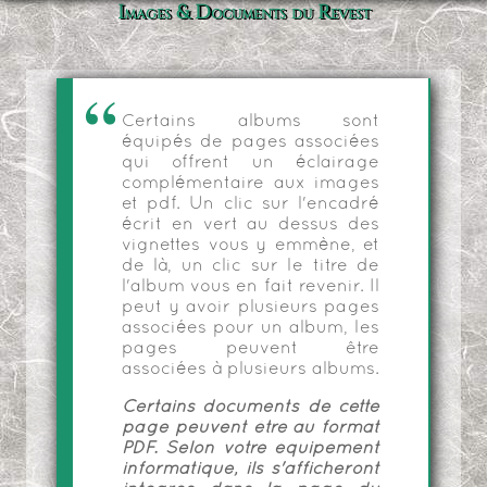
Images & Documents du Revest
Certains albums sont
équipés de pages associées
qui offrent un éclairage
complémentaire aux images
et pdf. Un clic sur l'encadré
écrit en vert au dessus des
vignettes vous y emmène, et
de là, un clic sur le titre de
l'album vous en fait revenir. Il
peut y avoir plusieurs pages
associées pour un album, les
pages peuvent être
associées à plusieurs albums.
Certains documents de cette
page peuvent être au format
PDF. Selon votre équipement
informatique, ils s'afficheront