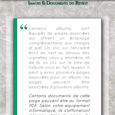
Images & Documents du Revest
Certains albums sont
équipés de pages associées
qui offrent un éclairage
complémentaire aux images
et pdf. Un clic sur l'encadré
écrit en vert au dessus des
vignettes vous y emmène, et
de là, un clic sur le titre de
l'album vous en fait revenir. Il
peut y avoir plusieurs pages
associées pour un album, les
pages peuvent être
associées à plusieurs albums.
Certains documents de cette
page peuvent être au format
PDF. Selon votre équipement
informatique, ils s'afficheront