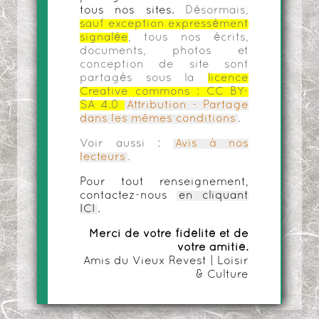
tous nos sites.
Désormais,
sauf exception expressément
signalée
, tous nos écrits,
documents, photos et
conception de site sont
partagés sous la
licence
Creative commons :
CC BY-
SA 4.0
Attribution - Partage
dans les mêmes conditions
.
Voir aussi :
Avis à nos
lecteurs
.
Pour tout renseignement,
contactez-nous
en cliquant
ICI
.
Merci de votre fidélité et de
votre amitié.
Amis du Vieux Revest | Loisir
& Culture