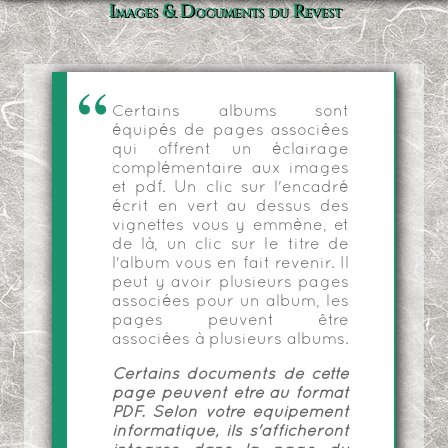
Images & Documents du Revest
Certains albums sont
équipés de pages associées
qui offrent un éclairage
complémentaire aux images
et pdf. Un clic sur l'encadré
écrit en vert au dessus des
vignettes vous y emmène, et
de là, un clic sur le titre de
l'album vous en fait revenir. Il
peut y avoir plusieurs pages
associées pour un album, les
pages peuvent être
associées à plusieurs albums.
Certains documents de cette
page peuvent être au format
PDF. Selon votre équipement
informatique, ils s'afficheront