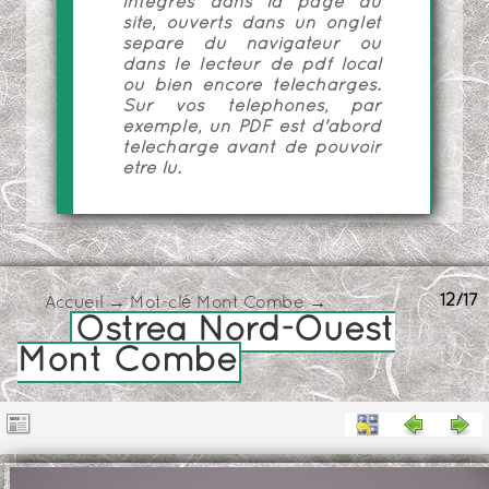
intégrés dans la page du
site, ouverts dans un onglet
séparé du navigateur ou
dans le lecteur de pdf local
ou bien encore téléchargés.
Sur vos téléphones, par
exemple, un PDF est d'abord
téléchargé avant de pouvoir
être lu.
12/17
Accueil
→
Mot-clé
Mont Combe
→
Ostrea Nord-Ouest
Mont Combe