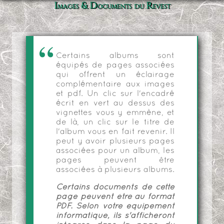
Images & Documents du Revest
Certains albums sont
équipés de pages associées
qui offrent un éclairage
complémentaire aux images
et pdf. Un clic sur l'encadré
écrit en vert au dessus des
vignettes vous y emmène, et
de là, un clic sur le titre de
l'album vous en fait revenir. Il
peut y avoir plusieurs pages
associées pour un album, les
pages peuvent être
associées à plusieurs albums.
Certains documents de cette
page peuvent être au format
PDF. Selon votre équipement
informatique, ils s'afficheront