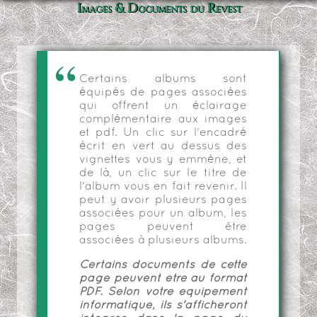
Images & Documents du Revest
Certains albums sont
équipés de pages associées
qui offrent un éclairage
complémentaire aux images
et pdf. Un clic sur l'encadré
écrit en vert au dessus des
vignettes vous y emmène, et
de là, un clic sur le titre de
l'album vous en fait revenir. Il
peut y avoir plusieurs pages
associées pour un album, les
pages peuvent être
associées à plusieurs albums.
Certains documents de cette
page peuvent être au format
PDF. Selon votre équipement
informatique, ils s'afficheront