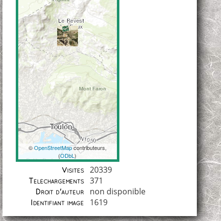
©
OpenStreetMap
contributeurs,
(
ODbL
)
Coordonnées
20339
Visites
371
Téléchargements
non disponible
Droit d'auteur
1619
Identifiant image