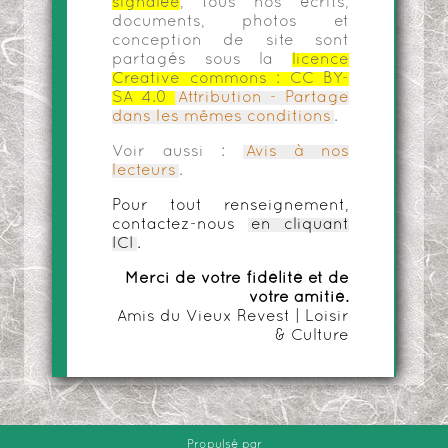
signalée
, tous nos écrits,
documents, photos et
conception de site sont
partagés sous la
licence
Creative commons :
CC BY-
SA 4.0
Attribution - Partage
dans les mêmes conditions
.
Voir aussi :
Avis à nos
lecteurs
.
Pour tout renseignement,
contactez-nous
en cliquant
ICI
.
Merci de votre fidélité et de
votre amitié.
Amis du Vieux Revest | Loisir
& Culture
Propulsé par