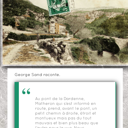
George Sand raconte.
Au pont de la Dardenne,
Matheron qui s’est informé en
route, prend, avant le pont, un
petit chemin à droite, étroit et
montueux mais pas du tout
mauvais et bien plus beau que