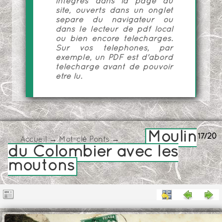
intégrés dans la page du
site, ouverts dans un onglet
séparé du navigateur ou
dans le lecteur de pdf local
ou bien encore téléchargés.
Sur vos téléphones, par
exemple, un PDF est d'abord
téléchargé avant de pouvoir
être lu.
Moulin
17/20
Accueil
→
Mot-clé
Ponts
→
du Colombier avec les
moutons