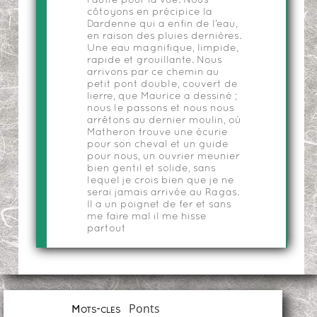
l’autre pour la vue. Nous
côtoyons en précipice la
Dardenne qui a enfin de l’eau,
en raison des pluies dernières.
Une eau magnifique, limpide,
rapide et grouillante. Nous
arrivons par ce chemin au
petit pont double, couvert de
lierre, que Maurice a dessiné ;
nous le passons et nous nous
arrêtons au dernier moulin, où
Matheron trouve une écurie
pour son cheval et un guide
pour nous, un ouvrier meunier
bien gentil et solide, sans
lequel je crois bien que je ne
serai jamais arrivée au Ragas.
Il a un poignet de fer et sans
me faire mal il me hisse
partout
Ponts
Mots-clés