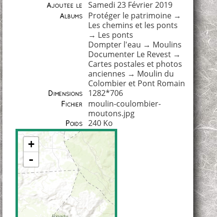
Samedi 23 Février 2019
Ajoutée le
Protéger le patrimoine
→
Albums
Les chemins et les ponts
→
Les ponts
Dompter l'eau
→
Moulins
Documenter Le Revest
→
Cartes postales et photos
anciennes
→
Moulin du
Colombier et Pont Romain
1282*706
Dimensions
moulin-coulombier-
Fichier
moutons.jpg
240 Ko
Poids
+
-