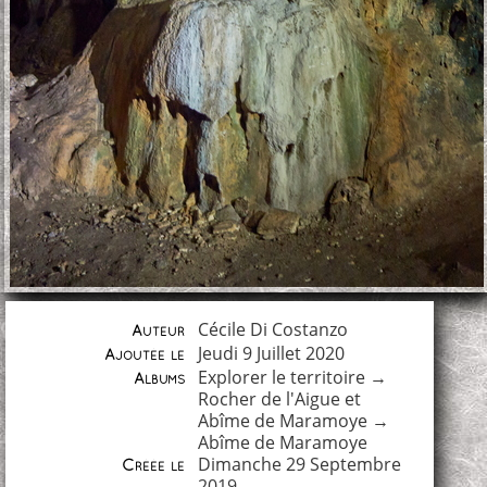
Cécile Di Costanzo
Auteur
Jeudi 9 Juillet 2020
Ajoutée le
Explorer le territoire
→
Albums
Rocher de l'Aigue et
Abîme de Maramoye
→
Abîme de Maramoye
Dimanche 29 Septembre
Créée le
2019