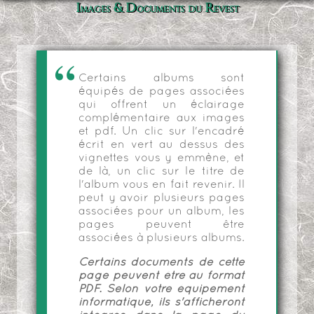
Images & Documents du Revest
Certains albums sont
équipés de pages associées
qui offrent un éclairage
complémentaire aux images
et pdf. Un clic sur l'encadré
écrit en vert au dessus des
vignettes vous y emmène, et
de là, un clic sur le titre de
l'album vous en fait revenir. Il
peut y avoir plusieurs pages
associées pour un album, les
pages peuvent être
associées à plusieurs albums.
Certains documents de cette
page peuvent être au format
PDF. Selon votre équipement
informatique, ils s'afficheront