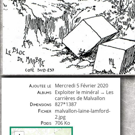
Mercredi 5 Février 2020
Ajoutée le
Exploiter le minéral
→
Les
Albums
carrières de Malvallon
827*1387
Dimensions
malvallon-laine-lamford-
Fichier
2.jpg
706 Ko
Poids