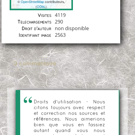
©
OpenStreetMap
contributeurs,
(
ODbL
)
Coordonnées
4119
Visites
290
Téléchargements
non disponible
Droit d'auteur
2563
Identifiant image
0 commentaire
Droits d'utilisation - Nous
citons toujours avec respect
et correction nos sources et
références. Nous aimerions
bien que vous en fassiez
autant quand vous nous