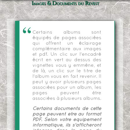
Images & Documents du Revest
Certains albums sont
équipés de pages associées
qui offrent un éclairage
complémentaire aux images
et pdf. Un clic sur l'encadré
écrit en vert au dessus des
vignettes vous y emmène, et
de là, un clic sur le titre de
l'album vous en fait revenir. Il
peut y avoir plusieurs pages
associées pour un album, les
pages peuvent être
associées à plusieurs albums.
Certains documents de cette
page peuvent être au format
PDF. Selon votre équipement
informatique, ils s'afficheront