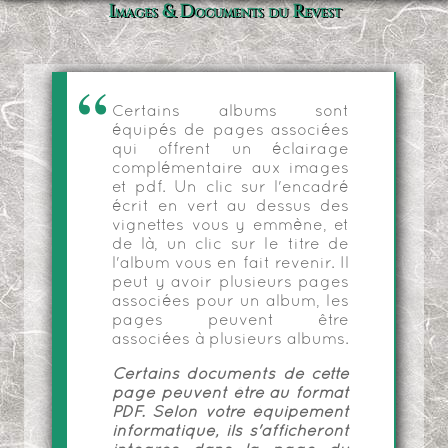
Images & Documents du Revest
Certains albums sont
équipés de pages associées
qui offrent un éclairage
complémentaire aux images
et pdf. Un clic sur l'encadré
écrit en vert au dessus des
vignettes vous y emmène, et
de là, un clic sur le titre de
l'album vous en fait revenir. Il
peut y avoir plusieurs pages
associées pour un album, les
pages peuvent être
associées à plusieurs albums.
Certains documents de cette
page peuvent être au format
PDF. Selon votre équipement
informatique, ils s'afficheront