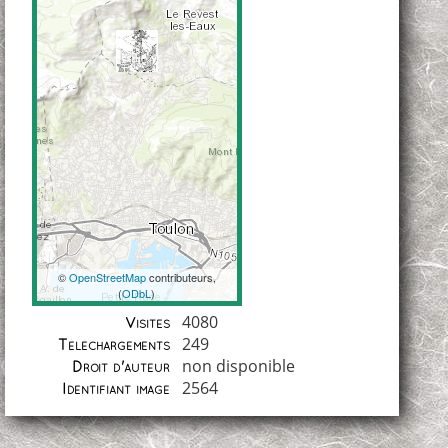
©
OpenStreetMap
contributeurs,
(
ODbL
)
Coordonnées
4080
Visites
249
Téléchargements
non disponible
Droit d'auteur
2564
Identifiant image