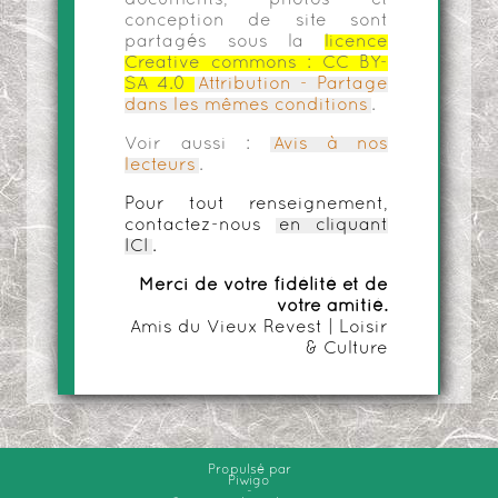
documents, photos et
conception de site sont
partagés sous la
licence
Creative commons :
CC BY-
SA 4.0
Attribution - Partage
dans les mêmes conditions
.
Voir aussi :
Avis à nos
lecteurs
.
Pour tout renseignement,
contactez-nous
en cliquant
ICI
.
Merci de votre fidélité et de
votre amitié.
Amis du Vieux Revest | Loisir
& Culture
Propulsé par
Piwigo
-