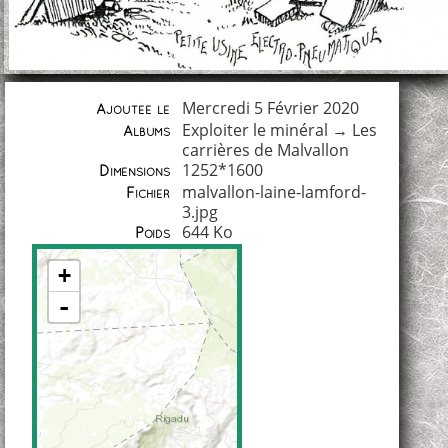
Mercredi 5 Février 2020
Ajoutée le
Exploiter le minéral
→
Les
Albums
carrières de Malvallon
1252*1600
Dimensions
malvallon-laine-lamford-
Fichier
3.jpg
644 Ko
Poids
+
-