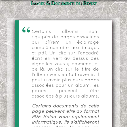
Images & Documents du Revest
Certains albums sont
équipés de pages associées
qui offrent un éclairage
complémentaire aux images
et pdf. Un clic sur l'encadré
écrit en vert au dessus des
vignettes vous y emmène, et
de là, un clic sur le titre de
l'album vous en fait revenir. Il
peut y avoir plusieurs pages
associées pour un album, les
pages peuvent être
associées à plusieurs albums.
Certains documents de cette
page peuvent être au format
PDF. Selon votre équipement
informatique, ils s'afficheront