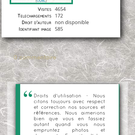
(
ODbL
)
Coordonnées
4654
Visites
172
Téléchargements
non disponible
Droit d'auteur
585
Identifiant image
0 commentaire
Droits d'utilisation - Nous
citons toujours avec respect
et correction nos sources et
références. Nous aimerions
bien que vous en fassiez
autant quand vous nous
empruntez photos et