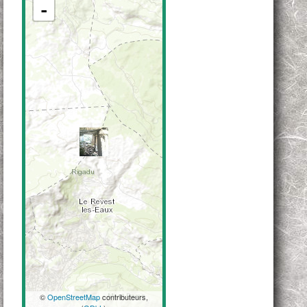
-
©
OpenStreetMap
contributeurs,