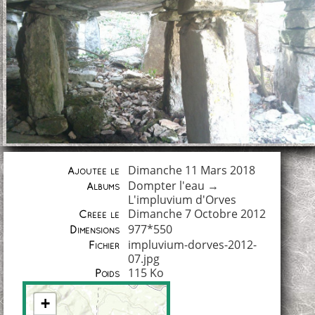
Dimanche 11 Mars 2018
Ajoutée le
Dompter l'eau
→
Albums
L'impluvium d'Orves
Dimanche 7 Octobre 2012
Créée le
977*550
Dimensions
impluvium-dorves-2012-
Fichier
07.jpg
115 Ko
Poids
+