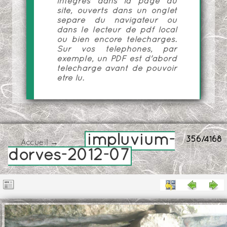
intégrés dans la page du
site, ouverts dans un onglet
séparé du navigateur ou
dans le lecteur de pdf local
ou bien encore téléchargés.
Sur vos téléphones, par
exemple, un PDF est d'abord
téléchargé avant de pouvoir
être lu.
impluvium-
356/4168
Accueil
→
dorves-2012-07