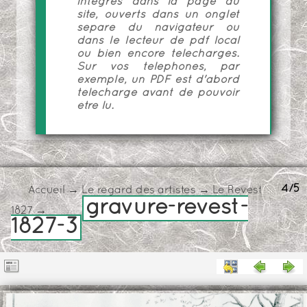
intégrés dans la page du
site, ouverts dans un onglet
séparé du navigateur ou
dans le lecteur de pdf local
ou bien encore téléchargés.
Sur vos téléphones, par
exemple, un PDF est d'abord
téléchargé avant de pouvoir
être lu.
4/5
Accueil
→
Le regard des artistes
→
Le Revest
gravure-revest-
1827
→
1827-3