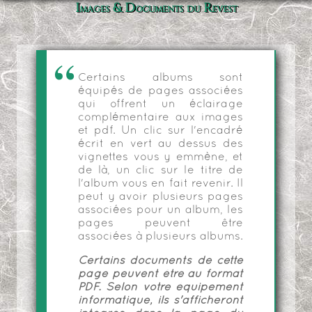
Images & Documents du Revest
Certains albums sont
équipés de pages associées
qui offrent un éclairage
complémentaire aux images
et pdf. Un clic sur l'encadré
écrit en vert au dessus des
vignettes vous y emmène, et
de là, un clic sur le titre de
l'album vous en fait revenir. Il
peut y avoir plusieurs pages
associées pour un album, les
pages peuvent être
associées à plusieurs albums.
Certains documents de cette
page peuvent être au format
PDF. Selon votre équipement
informatique, ils s'afficheront