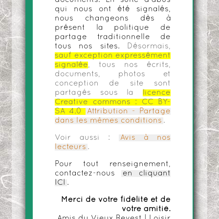
documents. En suite d'abus
qui nous ont été signalés,
nous changeons dès à
présent la politique de
partage traditionnelle de
tous nos sites.
Désormais,
sauf exception expressément
signalée
, tous nos écrits,
documents, photos et
conception de site sont
partagés sous la
licence
Creative commons :
CC BY-
SA 4.0
Attribution - Partage
dans les mêmes conditions
.
Voir aussi :
Avis à nos
lecteurs
.
Pour tout renseignement,
contactez-nous
en cliquant
ICI
.
Merci de votre fidélité et de
votre amitié.
Amis du Vieux Revest | Loisir