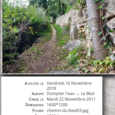
Vendredi 16 Novembre
Ajoutée le
2018
Dompter l'eau
→
Le Béal
Albums
Mardi 22 Novembre 2011
Créée le
1600*1200
Dimensions
chemin-du-beal03.jpg
Fichier