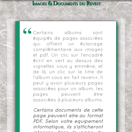
Images & Documents du Revest
Certains albums sont
équipés de pages associées
qui offrent un éclairage
complémentaire aux images
et pdf. Un clic sur l'encadré
écrit en vert au dessus des
vignettes vous y emmène, et
de là, un clic sur le titre de
l'album vous en fait revenir. Il
peut y avoir plusieurs pages
associées pour un album, les
pages peuvent être
associées à plusieurs albums.
Certains documents de cette
page peuvent être au format
PDF. Selon votre équipement
informatique, ils s'afficheront