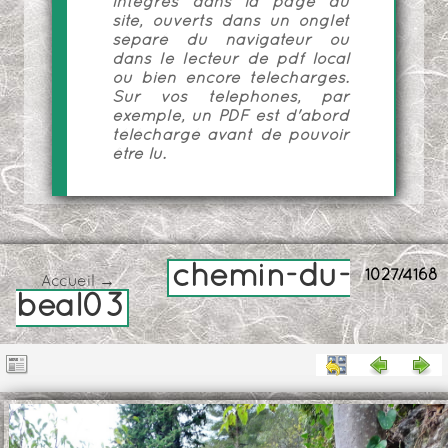
intégrés dans la page du
site, ouverts dans un onglet
séparé du navigateur ou
dans le lecteur de pdf local
ou bien encore téléchargés.
Sur vos téléphones, par
exemple, un PDF est d'abord
téléchargé avant de pouvoir
être lu.
chemin-du-
1027/4168
Accueil
→
beal03