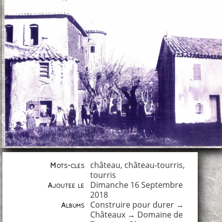
château
,
château-tourris
,
Mots-clés
tourris
Dimanche 16 Septembre
Ajoutée le
2018
Construire pour durer
→
Albums
Châteaux
→
Domaine de