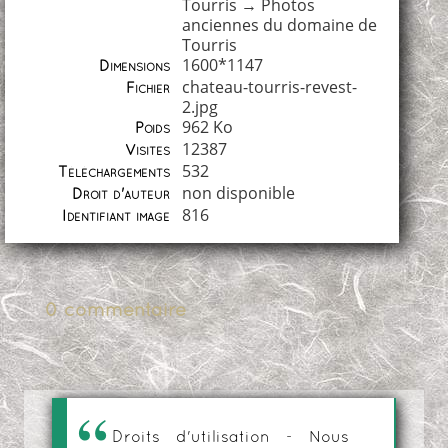
Tourris
→
Photos
anciennes du domaine de
Tourris
1600*1147
Dimensions
chateau-tourris-revest-
Fichier
2.jpg
962 Ko
Poids
12387
Visites
532
Téléchargements
non disponible
Droit d'auteur
816
Identifiant image
0 commentaire
Droits d'utilisation - Nous