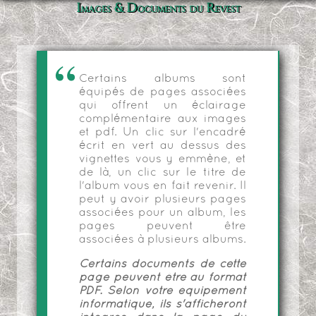
Images & Documents du Revest
Certains albums sont
équipés de pages associées
qui offrent un éclairage
complémentaire aux images
et pdf. Un clic sur l'encadré
écrit en vert au dessus des
vignettes vous y emmène, et
de là, un clic sur le titre de
l'album vous en fait revenir. Il
peut y avoir plusieurs pages
associées pour un album, les
pages peuvent être
associées à plusieurs albums.
Certains documents de cette
page peuvent être au format
PDF. Selon votre équipement
informatique, ils s'afficheront