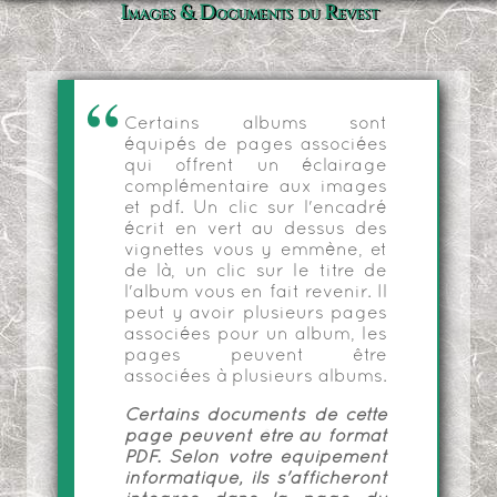
Images & Documents du Revest
Certains albums sont
équipés de pages associées
qui offrent un éclairage
complémentaire aux images
et pdf. Un clic sur l'encadré
écrit en vert au dessus des
vignettes vous y emmène, et
de là, un clic sur le titre de
l'album vous en fait revenir. Il
peut y avoir plusieurs pages
associées pour un album, les
pages peuvent être
associées à plusieurs albums.
Certains documents de cette
page peuvent être au format
PDF. Selon votre équipement
informatique, ils s'afficheront