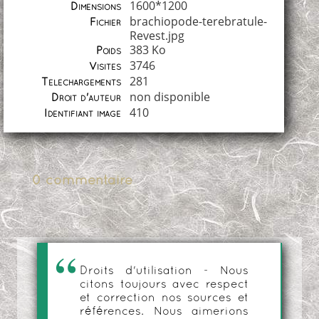
1600*1200
Dimensions
brachiopode-terebratule-
Fichier
Revest.jpg
383 Ko
Poids
3746
Visites
281
Téléchargements
non disponible
Droit d'auteur
410
Identifiant image
0 commentaire
Droits d'utilisation - Nous
citons toujours avec respect
et correction nos sources et
références. Nous aimerions