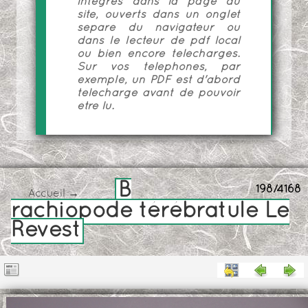
intégrés dans la page du
site, ouverts dans un onglet
séparé du navigateur ou
dans le lecteur de pdf local
ou bien encore téléchargés.
Sur vos téléphones, par
exemple, un PDF est d'abord
téléchargé avant de pouvoir
être lu.
B
198/4168
Accueil
→
rachiopode térébratule Le
Revest