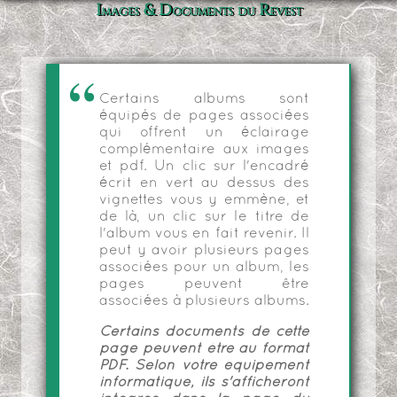
Images & Documents du Revest
Certains albums sont
équipés de pages associées
qui offrent un éclairage
complémentaire aux images
et pdf. Un clic sur l'encadré
écrit en vert au dessus des
vignettes vous y emmène, et
de là, un clic sur le titre de
l'album vous en fait revenir. Il
peut y avoir plusieurs pages
associées pour un album, les
pages peuvent être
associées à plusieurs albums.
Certains documents de cette
page peuvent être au format
PDF. Selon votre équipement
informatique, ils s'afficheront