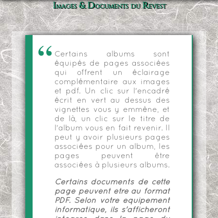
Images & Documents du Revest
Certains albums sont
équipés de pages associées
qui offrent un éclairage
complémentaire aux images
et pdf. Un clic sur l'encadré
écrit en vert au dessus des
vignettes vous y emmène, et
de là, un clic sur le titre de
l'album vous en fait revenir. Il
peut y avoir plusieurs pages
associées pour un album, les
pages peuvent être
associées à plusieurs albums.
Certains documents de cette
page peuvent être au format
PDF. Selon votre équipement
informatique, ils s'afficheront