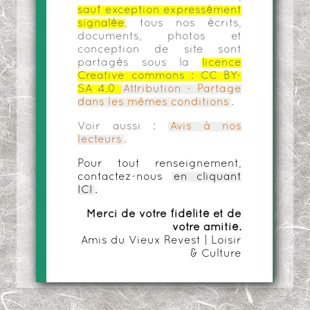
sauf exception expressément
signalée
, tous nos écrits,
documents, photos et
conception de site sont
partagés sous la
licence
Creative commons :
CC BY-
SA 4.0
Attribution - Partage
dans les mêmes conditions
.
Voir aussi :
Avis à nos
lecteurs
.
Pour tout renseignement,
contactez-nous
en cliquant
ICI
.
Merci de votre fidélité et de
votre amitié.
Amis du Vieux Revest | Loisir
& Culture