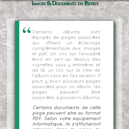
Images & Documents du Revest
Certains albums sont
équipés de pages associées
qui offrent un éclairage
complémentaire aux images
et pdf. Un clic sur l'encadré
écrit en vert au dessus des
vignettes vous y emmène, et
de là, un clic sur le titre de
l'album vous en fait revenir. Il
peut y avoir plusieurs pages
associées pour un album, les
pages peuvent être
associées à plusieurs albums.
Certains documents de cette
page peuvent être au format
PDF. Selon votre équipement
informatique, ils s'afficheront