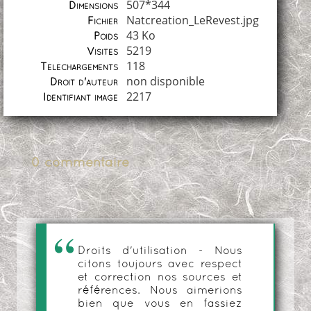
507*344
Dimensions
Natcreation_LeRevest.jpg
Fichier
43 Ko
Poids
5219
Visites
118
Téléchargements
non disponible
Droit d'auteur
2217
Identifiant image
0 commentaire
Droits d'utilisation - Nous
citons toujours avec respect
et correction nos sources et
références. Nous aimerions
bien que vous en fassiez