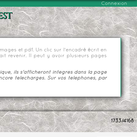
Connexion
est
ages et pdf. Un clic sur l'encadré écrit en
it revenir. Il peut y avoir plusieurs pages
ue, ils s'afficheront intégrés dans la page
ncore téléchargés. Sur vos téléphones, par
1733/4168