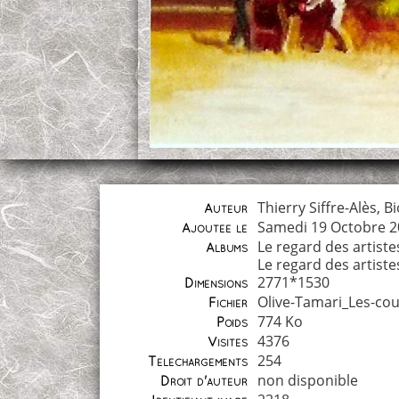
Thierry Siffre-Alès, 
Auteur
Samedi 19 Octobre 2
Ajoutée le
Le regard des artiste
Albums
Le regard des artiste
2771*1530
Dimensions
Olive-Tamari_Les-cou
Fichier
774 Ko
Poids
4376
Visites
254
Téléchargements
non disponible
Droit d'auteur