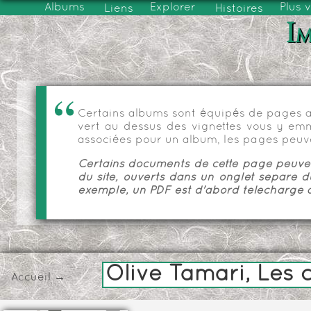
Albums
Explorer
Plus 
Liens
Histoires
Im
Certains albums sont équipés de pages as
vert au dessus des vignettes vous y emmèn
associées pour un album, les pages peuve
Certains documents de cette page peuvent
du site, ouverts dans un onglet séparé d
exemple, un PDF est d'abord téléchargé a
Olive Tamari, Les 
Accueil
→