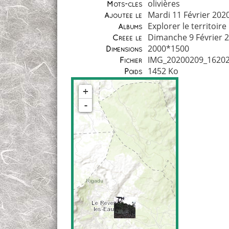
olivières
Mots-clés
Mardi 11 Février 202
Ajoutée le
Explorer le territoire
Albums
Dimanche 9 Février 
Créée le
2000*1500
Dimensions
IMG_20200209_16202
Fichier
1452 Ko
Poids
+
-