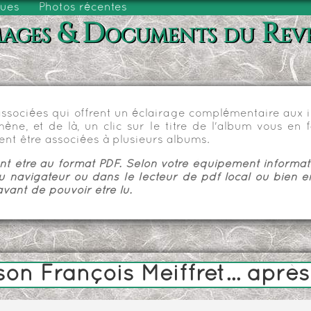
vues
Photos récentes
ages & Documents du Rev
sociées qui offrent un éclairage complémentaire aux im
e, et de là, un clic sur le titre de l'album vous en fa
nt être associées à plusieurs albums.
 être au format PDF. Selon votre équipement informatiq
u navigateur ou dans le lecteur de pdf local ou bien e
vant de pouvoir être lu.
on François Meiffret... après