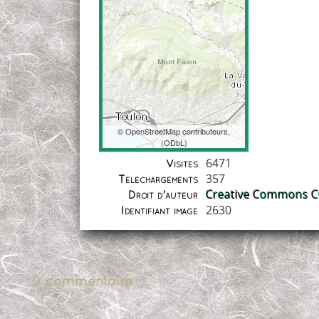
©
OpenStreetMap
contributeurs,
(
ODbL
)
Coordonnées
6471
Visites
357
Téléchargements
Creative Commons CC
Droit d'auteur
2630
Identifiant image
0 commentaire