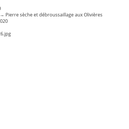
0
→
Pierre sèche et débroussaillage aux Olivières
2020
6.jpg