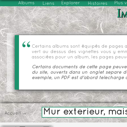
Albums
Explorer
Plus 
Liens
Histoires
Im
Certains albums sont équipés de pages as
vert au dessus des vignettes vous y emmèn
associées pour un album, les pages peuve
Certains documents de cette page peuvent
du site, ouverts dans un onglet séparé d
exemple, un PDF est d'abord téléchargé a
Mur extérieur, mais
Accueil
→