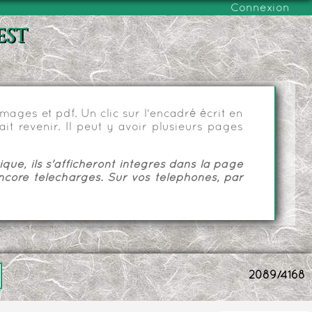
Connexion
est
ages et pdf. Un clic sur l'encadré écrit en
it revenir. Il peut y avoir plusieurs pages
ue, ils s'afficheront intégrés dans la page
ncore téléchargés. Sur vos téléphones, par
2089/4168