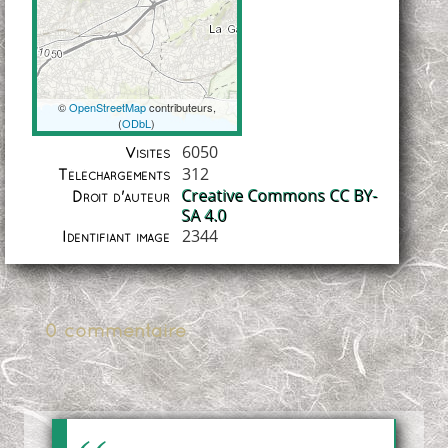
©
OpenStreetMap
contributeurs,
(
ODbL
)
Coordonnées
6050
Visites
312
Téléchargements
Creative Commons CC BY-
Droit d'auteur
SA 4.0
2344
Identifiant image
0 commentaire