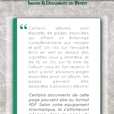
Images & Documents du Revest
Certains albums sont
équipés de pages associées
qui offrent un éclairage
complémentaire aux images
et pdf. Un clic sur l'encadré
écrit en vert au dessus des
vignettes vous y emmène, et
de là, un clic sur le titre de
l'album vous en fait revenir. Il
peut y avoir plusieurs pages
associées pour un album, les
pages peuvent être
associées à plusieurs albums.
Certains documents de cette
page peuvent être au format
PDF. Selon votre équipement
informatique, ils s'afficheront