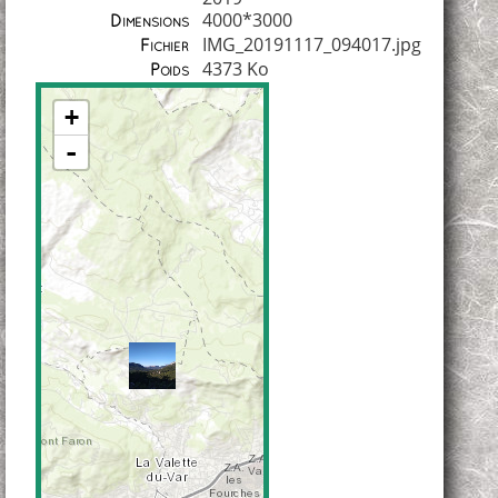
4000*3000
Dimensions
IMG_20191117_094017.jpg
Fichier
4373 Ko
Poids
+
-