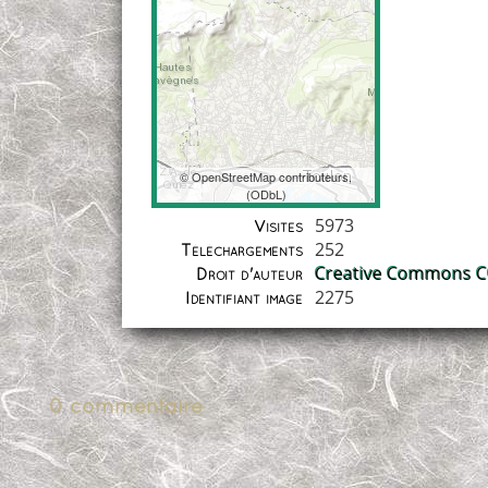
©
OpenStreetMap
contributeurs,
(
ODbL
)
Coordonnées
5973
Visites
252
Téléchargements
Creative Commons CC
Droit d'auteur
2275
Identifiant image
0 commentaire