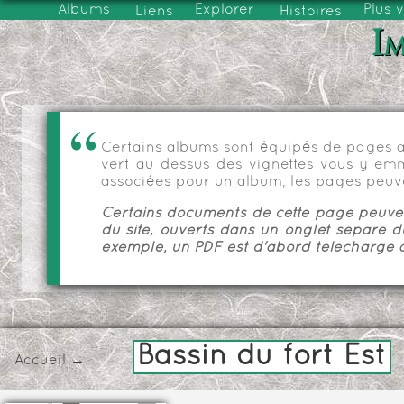
Albums
Explorer
Plus 
Liens
Histoires
Im
Certains albums sont équipés de pages as
vert au dessus des vignettes vous y emmèn
associées pour un album, les pages peuve
Certains documents de cette page peuvent
du site, ouverts dans un onglet séparé d
exemple, un PDF est d'abord téléchargé a
Bassin du fort Est
Accueil
→