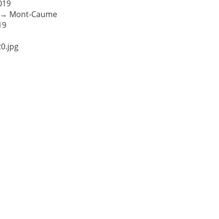
019
→
Mont-Caume
19
0.jpg