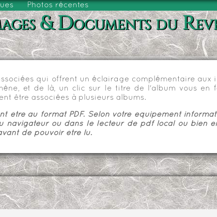
vues
Photos récentes
ages & Documents du Rev
sociées qui offrent un éclairage complémentaire aux im
e, et de là, un clic sur le titre de l'album vous en fa
nt être associées à plusieurs albums.
 être au format PDF. Selon votre équipement informatiq
u navigateur ou dans le lecteur de pdf local ou bien e
vant de pouvoir être lu.