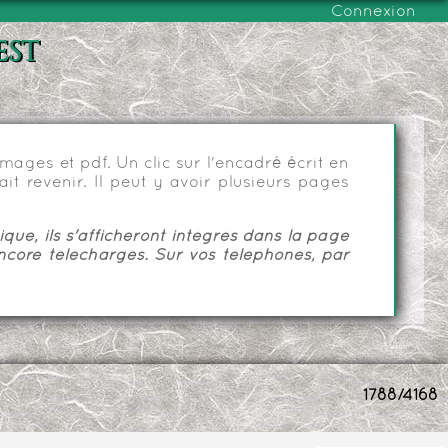
Connexion
est
ages et pdf. Un clic sur l'encadré écrit en
it revenir. Il peut y avoir plusieurs pages
ue, ils s'afficheront intégrés dans la page
ncore téléchargés. Sur vos téléphones, par
1788/4168