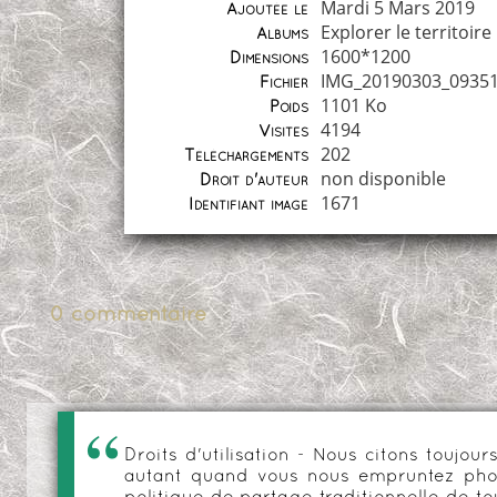
Mardi 5 Mars 2019
Ajoutée le
Explorer le territoire
Albums
1600*1200
Dimensions
IMG_20190303_09351
Fichier
1101 Ko
Poids
4194
Visites
202
Téléchargements
non disponible
Droit d'auteur
1671
Identifiant image
0 commentaire
Droits d'utilisation - Nous citons toujo
autant quand vous nous empruntez phot