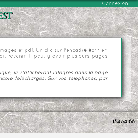
Connexion
est
ages et pdf. Un clic sur l'encadré écrit en
it revenir. Il peut y avoir plusieurs pages
ue, ils s'afficheront intégrés dans la page
ncore téléchargés. Sur vos téléphones, par
1347/4168