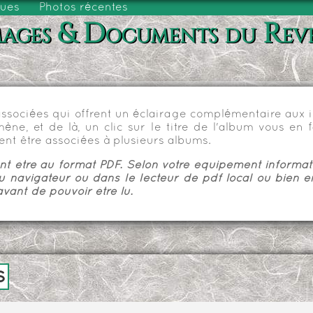
vues
Photos récentes
ages & Documents du Rev
sociées qui offrent un éclairage complémentaire aux im
e, et de là, un clic sur le titre de l'album vous en fa
nt être associées à plusieurs albums.
 être au format PDF. Selon votre équipement informatiq
u navigateur ou dans le lecteur de pdf local ou bien e
vant de pouvoir être lu.
s