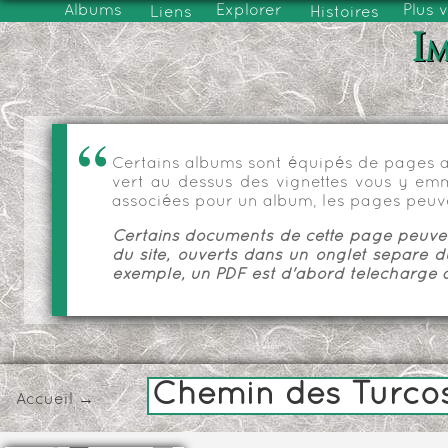
Albums
Explorer
Plus 
Liens
Histoires
Im
Certains albums sont équipés de pages as
vert au dessus des vignettes vous y emmèn
associées pour un album, les pages peuve
Certains documents de cette page peuvent
du site, ouverts dans un onglet séparé d
exemple, un PDF est d'abord téléchargé a
Chemin des Turco
Accueil
→