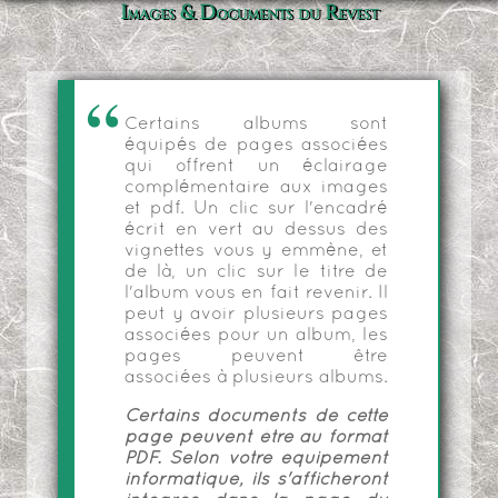
Images & Documents du Revest
Certains albums sont
équipés de pages associées
qui offrent un éclairage
complémentaire aux images
et pdf. Un clic sur l'encadré
écrit en vert au dessus des
vignettes vous y emmène, et
de là, un clic sur le titre de
l'album vous en fait revenir. Il
peut y avoir plusieurs pages
associées pour un album, les
pages peuvent être
associées à plusieurs albums.
Certains documents de cette
page peuvent être au format
PDF. Selon votre équipement
informatique, ils s'afficheront