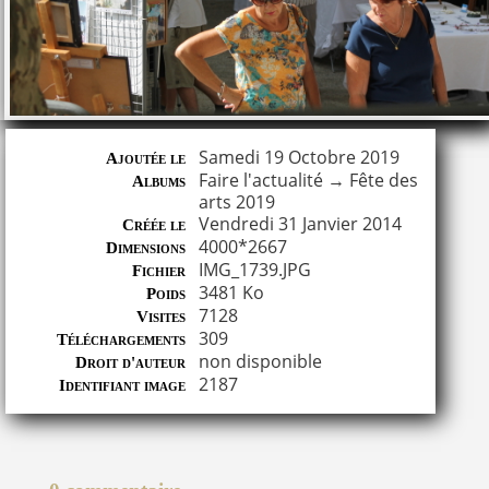
Samedi 19 Octobre 2019
Ajoutée le
Faire l'actualité
→
Fête des
Albums
arts 2019
Vendredi 31 Janvier 2014
Créée le
4000*2667
Dimensions
IMG_1739.JPG
Fichier
3481 Ko
Poids
7128
Visites
309
Téléchargements
non disponible
Droit d'auteur
2187
Identifiant image