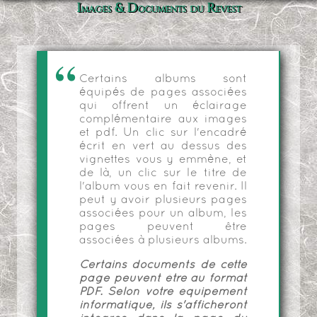
Images & Documents du Revest
Certains albums sont
équipés de pages associées
qui offrent un éclairage
complémentaire aux images
et pdf. Un clic sur l'encadré
écrit en vert au dessus des
vignettes vous y emmène, et
de là, un clic sur le titre de
l'album vous en fait revenir. Il
peut y avoir plusieurs pages
associées pour un album, les
pages peuvent être
associées à plusieurs albums.
Certains documents de cette
page peuvent être au format
PDF. Selon votre équipement
informatique, ils s'afficheront