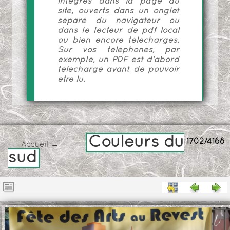
intégrés dans la page du
site, ouverts dans un onglet
séparé du navigateur ou
dans le lecteur de pdf local
ou bien encore téléchargés.
Sur vos téléphones, par
exemple, un PDF est d'abord
téléchargé avant de pouvoir
être lu.
Couleurs du
1702/4168
Accueil
→
sud