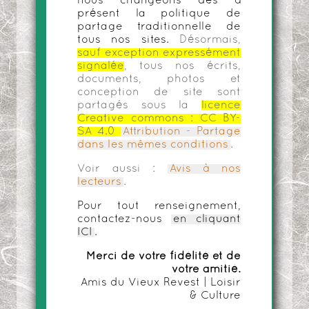
nous changeons dès à
présent la politique de
partage traditionnelle de
tous nos sites.
Désormais,
sauf exception expressément
signalée
, tous nos écrits,
documents, photos et
conception de site sont
partagés sous la
licence
Creative commons :
CC BY-
SA 4.0
Attribution - Partage
dans les mêmes conditions
.
Voir aussi :
Avis à nos
lecteurs
.
Pour tout renseignement,
contactez-nous
en cliquant
ICI
.
Merci de votre fidélité et de
votre amitié.
Amis du Vieux Revest | Loisir
& Culture