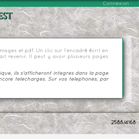
Connexion
est
ages et pdf. Un clic sur l'encadré écrit en
it revenir. Il peut y avoir plusieurs pages
ue, ils s'afficheront intégrés dans la page
ncore téléchargés. Sur vos téléphones, par
2588/4168