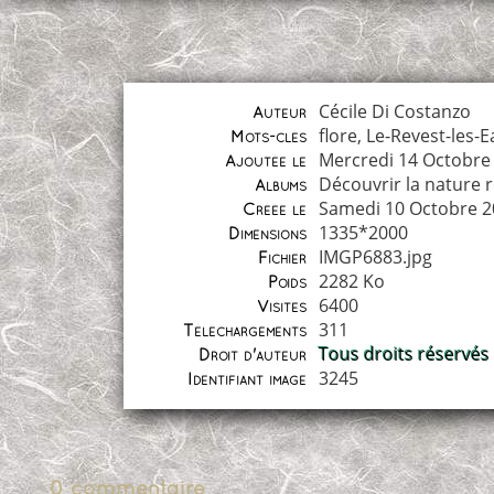
Cécile Di Costanzo
Auteur
flore
,
Le-Revest-les-E
Mots-clés
Mercredi 14 Octobre
Ajoutée le
Découvrir la nature 
Albums
Samedi 10 Octobre 2
Créée le
1335*2000
Dimensions
IMGP6883.jpg
Fichier
2282 Ko
Poids
6400
Visites
311
Téléchargements
Tous droits réservés
Droit d'auteur
3245
Identifiant image
0 commentaire