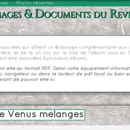
vues
Photos récentes
ages & Documents du Rev
sociées qui offrent un éclairage complémentaire aux im
e, et de là, un clic sur le titre de l'album vous en fa
nt être associées à plusieurs albums.
 être au format PDF. Selon votre équipement informatiq
u navigateur ou dans le lecteur de pdf local ou bien e
vant de pouvoir être lu.
de Vénus mélangés