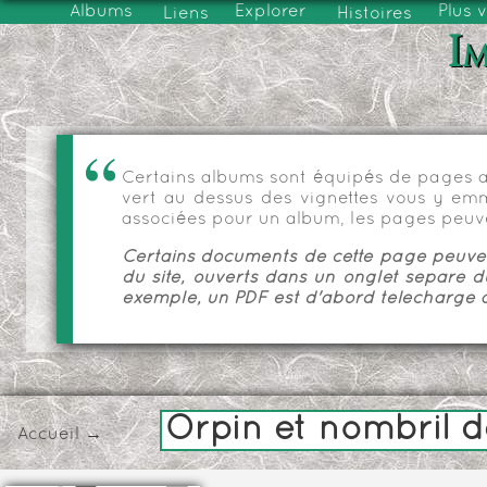
Albums
Explorer
Plus 
Liens
Histoires
Im
Certains albums sont équipés de pages as
vert au dessus des vignettes vous y emmèn
associées pour un album, les pages peuve
Certains documents de cette page peuvent
du site, ouverts dans un onglet séparé d
exemple, un PDF est d'abord téléchargé a
Orpin et nombril 
Accueil
→