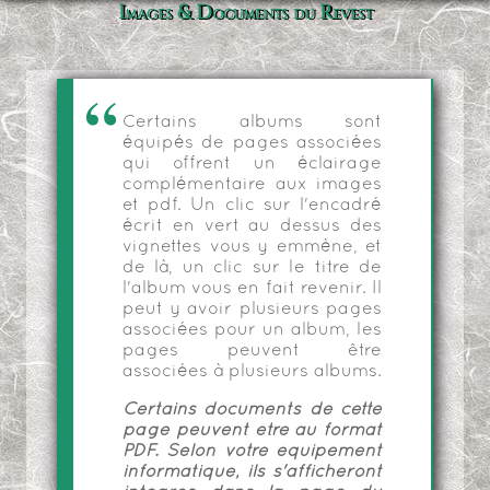
Images & Documents du Revest
Certains albums sont
équipés de pages associées
qui offrent un éclairage
complémentaire aux images
et pdf. Un clic sur l'encadré
écrit en vert au dessus des
vignettes vous y emmène, et
de là, un clic sur le titre de
l'album vous en fait revenir. Il
peut y avoir plusieurs pages
associées pour un album, les
pages peuvent être
associées à plusieurs albums.
Certains documents de cette
page peuvent être au format
PDF. Selon votre équipement
informatique, ils s'afficheront