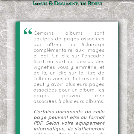
Images & Documents du Revest
Certains albums sont
équipés de pages associées
qui offrent un éclairage
complémentaire aux images
et pdf. Un clic sur l'encadré
écrit en vert au dessus des
vignettes vous y emmène, et
de là, un clic sur le titre de
l'album vous en fait revenir. Il
peut y avoir plusieurs pages
associées pour un album, les
pages peuvent être
associées à plusieurs albums.
Certains documents de cette
page peuvent être au format
PDF. Selon votre équipement
informatique, ils s'afficheront