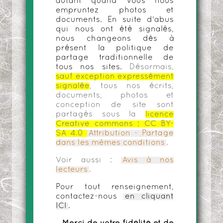
autant quand vous nous
empruntez photos et
documents. En suite d'abus
qui nous ont été signalés,
nous changeons dès à
présent la politique de
partage traditionnelle de
tous nos sites.
Désormais,
sauf exception expressément
signalée
, tous nos écrits,
documents, photos et
conception de site sont
partagés sous la
licence
Creative commons :
CC BY-
SA 4.0
Attribution - Partage
dans les mêmes conditions
.
Voir aussi :
Avis à nos
lecteurs
.
Pour tout renseignement,
contactez-nous
en cliquant
ICI
.