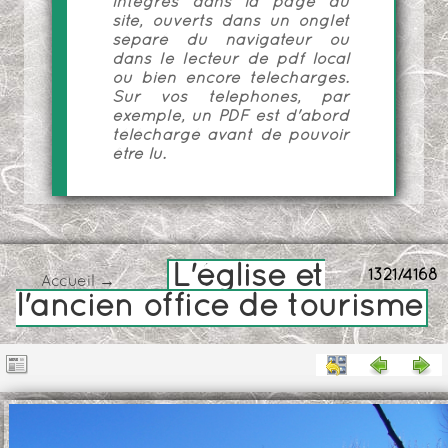
intégrés dans la page du
site, ouverts dans un onglet
séparé du navigateur ou
dans le lecteur de pdf local
ou bien encore téléchargés.
Sur vos téléphones, par
exemple, un PDF est d'abord
téléchargé avant de pouvoir
être lu.
L'église et
1321/4168
Accueil
→
l'ancien office de tourisme