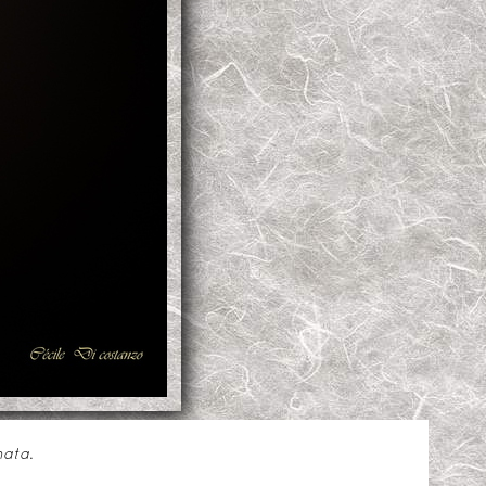
nata
.