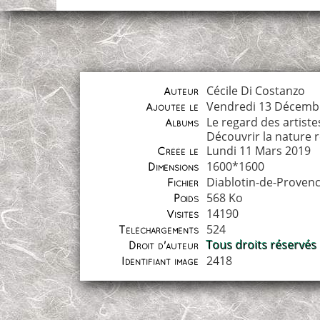
Cécile Di Costanzo
Auteur
Vendredi 13 Décemb
Ajoutée le
Le regard des artiste
Albums
Découvrir la nature 
Lundi 11 Mars 2019
Créée le
1600*1600
Dimensions
Diablotin-de-Provenc
Fichier
568 Ko
Poids
14190
Visites
524
Téléchargements
Tous droits réservés
Droit d'auteur
2418
Identifiant image