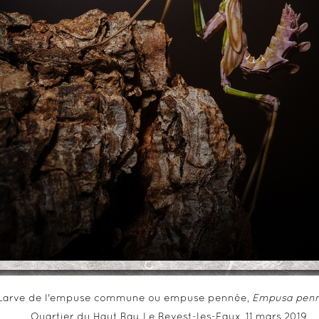
Larve de l'empuse commune ou empuse pennée,
Empusa pen
Quartier du Haut Ray, Le Revest-les-Eaux, 11 mars 2019