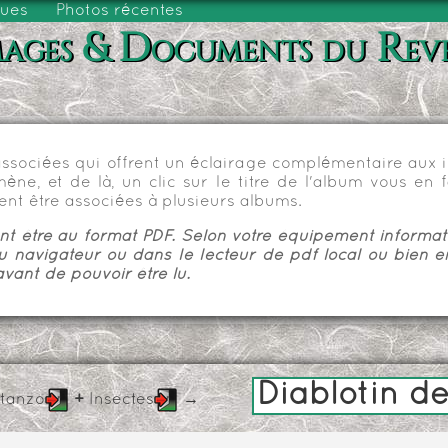
vues
Photos récentes
ages & Documents du Rev
sociées qui offrent un éclairage complémentaire aux im
e, et de là, un clic sur le titre de l'album vous en fa
nt être associées à plusieurs albums.
 être au format PDF. Selon votre équipement informatiq
u navigateur ou dans le lecteur de pdf local ou bien e
vant de pouvoir être lu.
Diablotin d
stanzo
+
Insectes
→