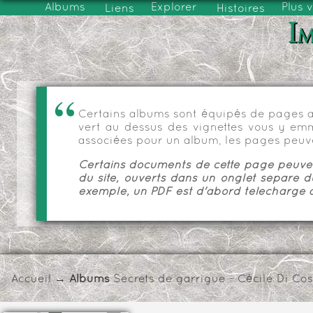
Albums
Explorer
Plus 
Liens
Histoires
Im
Certains albums sont équipés de pages as
vert au dessus des vignettes vous y emmèn
associées pour un album, les pages peuve
Certains documents de cette page peuvent
du site, ouverts dans un onglet séparé d
exemple, un PDF est d'abord téléchargé a
Accueil
→ Albums
Secrets de garrigue - Cécile Di Co