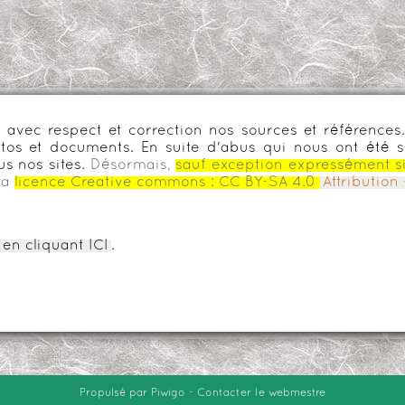
urs avec respect et correction nos sources et référenc
os et documents. En suite d'abus qui nous ont été s
us nos sites.
Désormais,
sauf exception expressément s
la
licence Creative commons :
CC BY-SA 4.0
Attributio
en cliquant ICI
.
Propulsé par
Piwigo
-
Contacter le webmestre