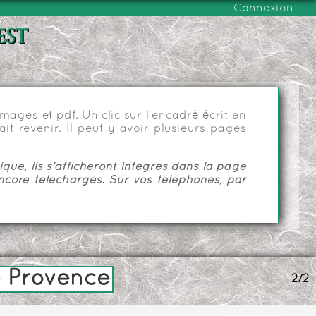
Connexion
est
ages et pdf. Un clic sur l'encadré écrit en
it revenir. Il peut y avoir plusieurs pages
ue, ils s'afficheront intégrés dans la page
ncore téléchargés. Sur vos téléphones, par
e Provence
2/2