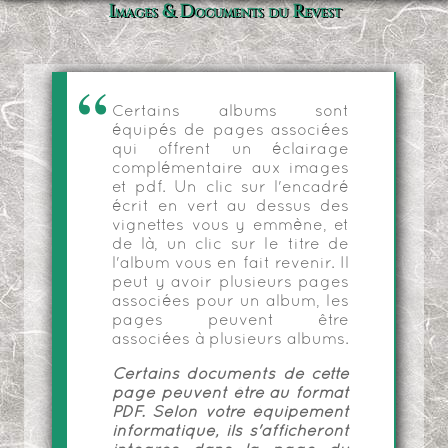
Images & Documents du Revest
Certains albums sont
équipés de pages associées
qui offrent un éclairage
complémentaire aux images
et pdf. Un clic sur l'encadré
écrit en vert au dessus des
vignettes vous y emmène, et
de là, un clic sur le titre de
l'album vous en fait revenir. Il
peut y avoir plusieurs pages
associées pour un album, les
pages peuvent être
associées à plusieurs albums.
Certains documents de cette
page peuvent être au format
PDF. Selon votre équipement
informatique, ils s'afficheront