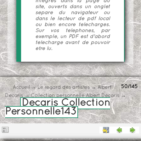
intégrés dans la page du
site, ouverts dans un onglet
séparé du navigateur ou
dans le lecteur de pdf local
ou bien encore téléchargés.
Sur vos téléphones, par
exemple, un PDF est d'abord
téléchargé avant de pouvoir
être lu.
50/145
Accueil
→
Le regard des artistes
→
Albert
Decaris
→
Collection personnelle Albert Decaris
→
Decaris Collection
Personnelle143