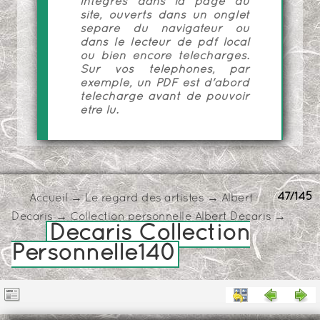
intégrés dans la page du
site, ouverts dans un onglet
séparé du navigateur ou
dans le lecteur de pdf local
ou bien encore téléchargés.
Sur vos téléphones, par
exemple, un PDF est d'abord
téléchargé avant de pouvoir
être lu.
47/145
Accueil
→
Le regard des artistes
→
Albert
Decaris
→
Collection personnelle Albert Decaris
→
Decaris Collection
Personnelle140