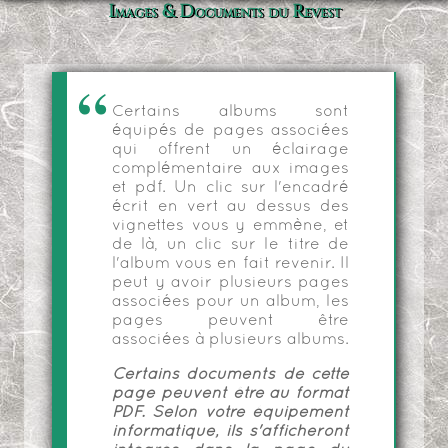
Images & Documents du Revest
Certains albums sont
équipés de pages associées
qui offrent un éclairage
complémentaire aux images
et pdf. Un clic sur l'encadré
écrit en vert au dessus des
vignettes vous y emmène, et
de là, un clic sur le titre de
l'album vous en fait revenir. Il
peut y avoir plusieurs pages
associées pour un album, les
pages peuvent être
associées à plusieurs albums.
Certains documents de cette
page peuvent être au format
PDF. Selon votre équipement
informatique, ils s'afficheront