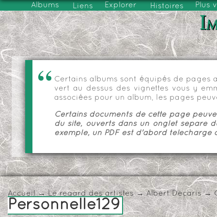
Albums
Explorer
Plus 
Liens
Histoires
Im
Certains albums sont équipés de pages as
vert au dessus des vignettes vous y emmèn
associées pour un album, les pages peuve
Certains documents de cette page peuvent
du site, ouverts dans un onglet séparé d
exemple, un PDF est d'abord téléchargé a
Accueil
→
Le regard des artistes
→
Albert Decaris
→
Personnelle129