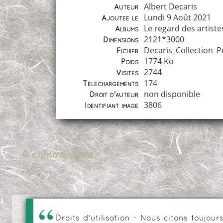
Albert Decaris
Auteur
Lundi 9 Août 2021
Ajoutée le
Le regard des artiste
Albums
2121*3000
Dimensions
Decaris_Collection_P
Fichier
1774 Ko
Poids
2744
Visites
174
Téléchargements
non disponible
Droit d'auteur
3806
Identifiant image
0 commentaire
Droits d'utilisation - Nous citons toujo