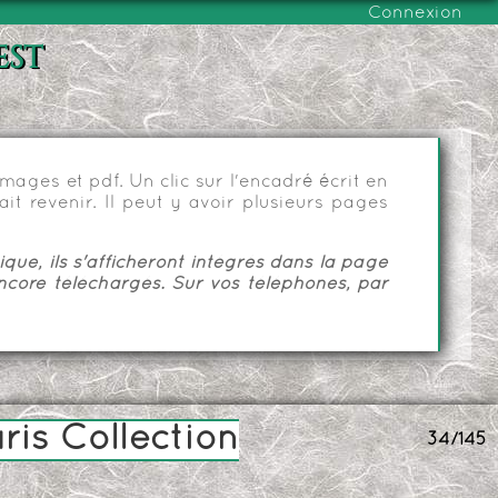
Connexion
est
ages et pdf. Un clic sur l'encadré écrit en
it revenir. Il peut y avoir plusieurs pages
ue, ils s'afficheront intégrés dans la page
ncore téléchargés. Sur vos téléphones, par
ris Collection
34/145