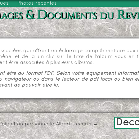
vues
Photos récentes
ages & Documents du Rev
sociées qui offrent un éclairage complémentaire aux im
e, et de là, un clic sur le titre de l'album vous en fa
nt être associées à plusieurs albums.
 être au format PDF. Selon votre équipement informatiq
u navigateur ou dans le lecteur de pdf local ou bien e
vant de pouvoir être lu.
Deca
Collection personnelle Albert Decaris
→